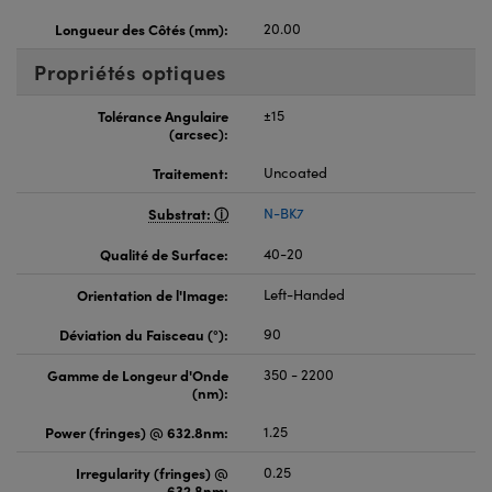
Longueur des Côtés (mm):
20.00
Propriétés optiques
Tolérance Angulaire
±15
(arcsec):
Traitement:
Uncoated
Substrat:
N-BK7
Qualité de Surface:
40-20
Orientation de l'Image:
Left-Handed
Déviation du Faisceau (°):
90
Gamme de Longeur d'Onde
350 - 2200
(nm):
Power (fringes) @ 632.8nm:
1.25
Irregularity (fringes) @
0.25
632.8nm: