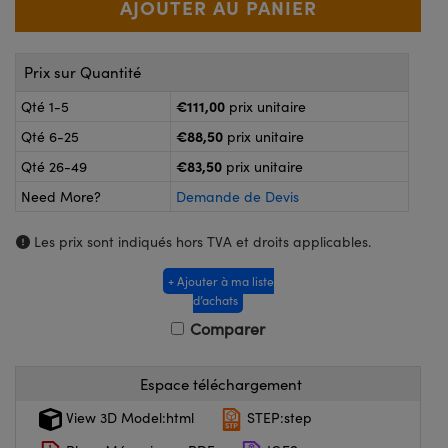
®
s Optiques Lightpath
nalogiques
Rélai ou Coupleurs
on Labs™
Prix sur Quantité
ireWire
s de Poche ou à Mesure Directe
€111,00
Qté 1-5
prix unitaire
'Imagerie
€88,50
Qté 6-25
prix unitaire
rs
roduits : Caméras
€83,50
Qté 26-49
prix unitaire
roduits : Microscopie
ics
Need More?
Demande de Devis
Les prix sont indiqués hors TVA et droits applicables.
n Gratings™
+ Ajouter à ma liste
d’achats
ax
Comparer
s Optiques de SCHOTT
Espace téléchargement
View 3D Model:html
STEP:step
Innovations