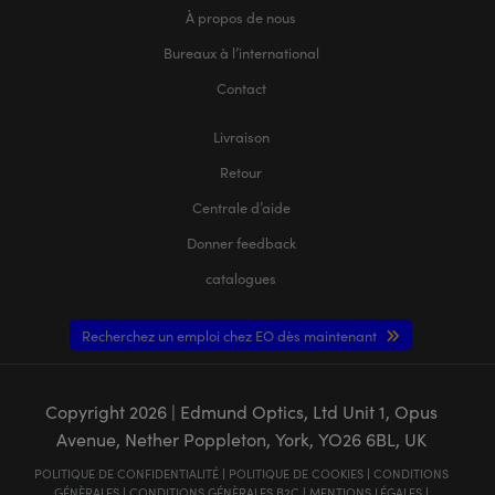
À propos de nous
Bureaux à l’international
Contact
Livraison
Retour
Centrale d’aide
Donner feedback
catalogues
Recherchez un emploi chez EO dès maintenant
Copyright
2026
| Edmund Optics, Ltd Unit 1, Opus
Avenue, Nether Poppleton, York, YO26 6BL, UK
POLITIQUE DE CONFIDENTIALITÉ
|
POLITIQUE DE COOKIES
|
CONDITIONS
GÉNÈRALES
|
CONDITIONS GÉNÈRALES B2C
|
MENTIONS LÉGALES
|