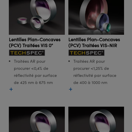
®
s Optiques Lightpath
iques pour Caméras
Rélai ou Coupleurs
ion Labs™
nalogiques
es de Poche ou à Mesure Directe
ireWire
Lentilles Plan-Concaves
Lentilles Plan-Concaves
rs
d'Imagerie
(PCV) Traitées VIS 0°
(PCV) Traitées VIS-NIR
roduits : Microscopie
ics
produits : Caméras
Traitées AR pour
Traitées AR pour
procurer <0,4% de
procurer <1,25% de
réflectivité par surface
réflectivité par surface
n Gratings™
de 425 nm à 675 nm
de 400 à 1000 nm
ax
s Optiques de SCHOTT
Innovations