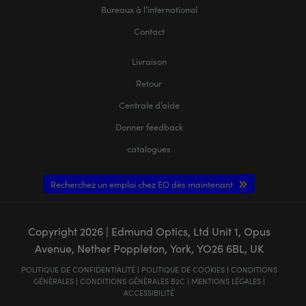
Bureaux à l’international
Contact
Livraison
Retour
Centrale d’aide
Donner feedback
catalogues
Recherchez un emploi chez EO dès maintenant
Copyright
2026
| Edmund Optics, Ltd Unit 1, Opus
Avenue, Nether Poppleton, York, YO26 6BL, UK
POLITIQUE DE CONFIDENTIALITÉ
|
POLITIQUE DE COOKIES
|
CONDITIONS
GÉNÈRALES
|
CONDITIONS GÉNÈRALES B2C
|
MENTIONS LÉGALES
|
ACCESSIBILITÉ