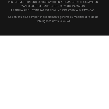
L'ENTREPRISE EDMUND OPTICS GMBH EN ALLEMAGNE AGIT COMME UN
MANDATAIRE D'EDMUND OPTICS BV AUX PAYS-BAS.
LE TITULAIRE DU CONTRAT EST EDMUND OPTICS BV AUX PAYS-BAS.
Ce contenu peut comporter des éléments générés ou modifiés à l'aide de
l'intelligence artificielle (IA).
FUTURE
The
Depends On Optics
®