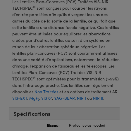
®
Les Lentilles Plan-Concaves (PCV) Traitées VIS-NIR
s Optiques Lightpath
iques pour Caméras
®
TECHSPEC
sont conçues pour courber les rayons
d'entrée parallèles afin qu'ils divergent les uns des
Rélai ou Coupleurs
ion Labs™
nalogiques
autres du côté de la sortie de la lentille, ce qui fait que
cette lentille a une distance focale négative. Ces lentilles
es de Poche ou à Mesure Directe
ireWire
peuvent être utilisées pour équilibrer les aberrations
créées par d'autres lentilles au sein d'un système en
rs
d'Imagerie
raison de leur aberration sphérique négative. Les
lentilles plan-concaves (PCV) sont couramment utilisées
roduits : Microscopie
ics
produits : Caméras
dans une variété d'applications, notamment la réduction
d'image, l'expansion de faisceau et les télescopes. Les
Lentilles Plan-Concaves (PCV) Traitées VIS-NIR
®
TECHSPEC
sont optimisées pour la transmission (>99%)
n Gratings™
dans l'infrarouge proche. Ces lentilles sont également
disponibles
Non Traitées
et en options de traitement AR
ax
VIS-EXT
,
MgF
,
VIS 0°
,
YAG-BBAR
,
NIR I
ou
NIR II
.
2
s Optiques de SCHOTT
Spécifications
Biseau:
Protective as needed
Innovations