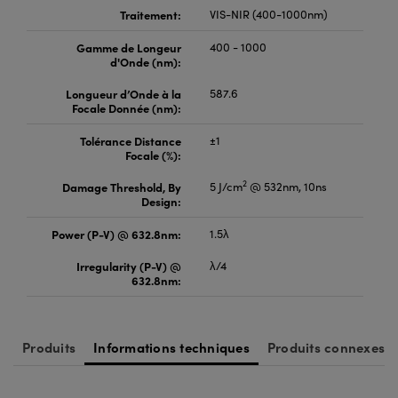
Traitement:
VIS-NIR (400-1000nm)
Gamme de Longeur
400 - 1000
d'Onde (nm):
Longueur d’Onde à la
587.6
Focale Donnée (nm):
Tolérance Distance
±1
Focale (%):
2
Damage Threshold, By
5 J/cm
@ 532nm, 10ns
Design:
Power (P-V) @ 632.8nm:
1.5λ
Irregularity (P-V) @
λ/4
632.8nm:
Produits
Informations techniques
Produits connexes