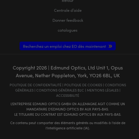
Retour
Centrale d’aide
Donner feedback
catalogues
Recherchez un emploi chez EO dès maintenant
Copyright
2026
| Edmund Optics, Ltd Unit 1, Opus
Avenue, Nether Poppleton, York, YO26 6BL, UK
POLITIQUE DE CONFIDENTIALITÉ
|
POLITIQUE DE COOKIES
|
CONDITIONS
GÉNÈRALES
|
CONDITIONS GÉNÈRALES B2C
|
MENTIONS LÉGALES
|
ACCESSIBILITÉ
L'ENTREPRISE EDMUND OPTICS GMBH EN ALLEMAGNE AGIT COMME UN
MANDATAIRE D'EDMUND OPTICS BV AUX PAYS-BAS.
LE TITULAIRE DU CONTRAT EST EDMUND OPTICS BV AUX PAYS-BAS.
Ce contenu peut comporter des éléments générés ou modifiés à l'aide de
l'intelligence artificielle (IA).