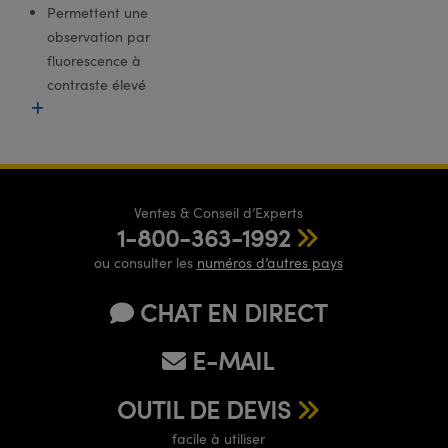
®
s Optiques Lightpath
iques pour Caméras
Permettent une
observation par
Rélai ou Coupleurs
ion Labs™
nalogiques
fluorescence à
contraste élevé
es de Poche ou à Mesure Directe
ireWire
rs
d'Imagerie
roduits : Microscopie
ics
produits : Caméras
Ventes & Conseil d’Experts
1-800-363-1992
ou consulter les
numéros d’autres pays
n Gratings™
CHAT EN DIRECT
ax
E-MAIL
s Optiques de SCHOTT
OUTIL DE DEVIS
facile à utiliser
Innovations