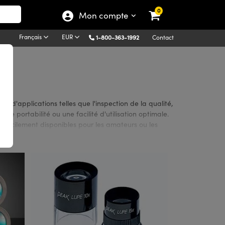
0
Mon compte
Français
EUR
1-800-363-1992
Contact
il d'applications telles que l'inspection de la qualité,
ne portabilité ou une facilité d'utilisation optimale.
 facilement disponibles pour les amateurs ou les