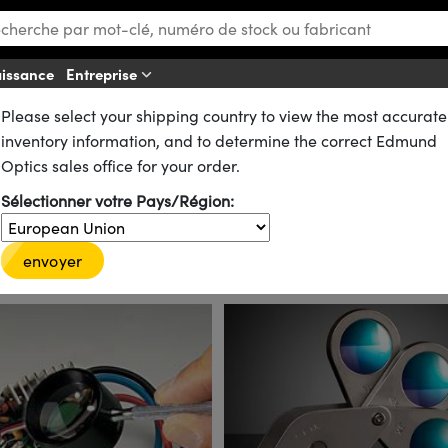
aissance
Entreprise
Please select your shipping country to view the most accurate
urs Portables
inventory information, and to determine the correct Edmund
Optics sales office for your order.
Sélectionner votre Pays/Région:
es capacités de grossissement pratiques et portables, à un large éventa
e grossissement conçus pour tenir dans la main ou dans la poche, pour u
un choix idéal pour proposer des capacités de grossissement d'image
envoyer