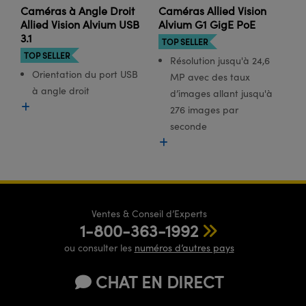
®
s Optiques Lightpath
iques pour Caméras
Caméras à Angle Droit
Caméras Allied Vision
Allied Vision Alvium USB
Alvium G1 GigE PoE
Rélai ou Coupleurs
ion Labs™
3.1
nalogiques
TOP SELLER
TOP SELLER
Résolution jusqu'à 24,6
es de Poche ou à Mesure Directe
ireWire
Orientation du port USB
MP avec des taux
à angle droit
d’images allant jusqu'à
rs
d'Imagerie
276 images par
roduits : Microscopie
ics
seconde
produits : Caméras
n Gratings™
Ventes & Conseil d’Experts
ax
1-800-363-1992
s Optiques de SCHOTT
ou consulter les
numéros d’autres pays
CHAT EN DIRECT
Innovations