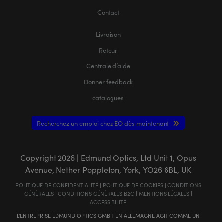
Contact
Livraison
Retour
Centrale d’aide
Donner feedback
catalogues
Recherchez un emploi chez EO dès maintenant
Copyright
2026
| Edmund Optics, Ltd Unit 1, Opus
Avenue, Nether Poppleton, York, YO26 6BL, UK
POLITIQUE DE CONFIDENTIALITÉ
|
POLITIQUE DE COOKIES
|
CONDITIONS
GÉNÈRALES
|
CONDITIONS GÉNÈRALES B2C
|
MENTIONS LÉGALES
|
ACCESSIBILITÉ
L'ENTREPRISE EDMUND OPTICS GMBH EN ALLEMAGNE AGIT COMME UN