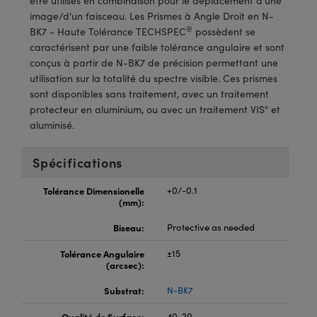
être utilisés en combinaison pour le déplacement d'une
®
s Optiques Lightpath
iques pour Caméras
image/d'un faisceau. Les Prismes à Angle Droit en N-
®
BK7 - Haute Tolérance TECHSPEC
possèdent se
Rélai ou Coupleurs
ion Labs™
nalogiques
caractérisent par une faible tolérance angulaire et sont
conçus à partir de N-BK7 de précision permettant une
es de Poche ou à Mesure Directe
ireWire
utilisation sur la totalité du spectre visible. Ces prismes
sont disponibles sans traitement, avec un traitement
rs
d'Imagerie
protecteur en aluminium, ou avec un traitement VIS° et
aluminisé.
roduits : Microscopie
ics
produits : Caméras
Spécifications
Tolérance Dimensionelle
+0/-0.1
n Gratings™
(mm):
ax
Biseau:
Protective as needed
s Optiques de SCHOTT
Tolérance Angulaire
±15
(arcsec):
Substrat:
N-BK7
Innovations
Qualité de Surface:
40-20