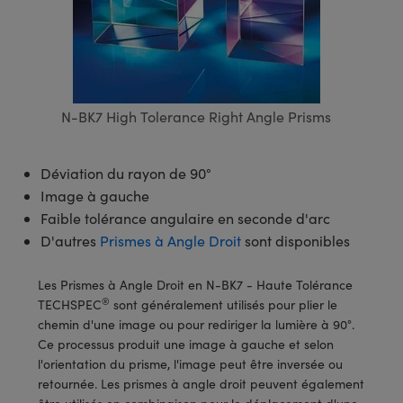
s Optiques
s de Faisceaux Laser
es Optomécaniques
Réfléchissants
ies quantiques
llumination
roduits : Laboratoire et
in de Série: Mires
certifiés: Test et Détection
n Cinématographique et
asler
s Optiques Actifs
bo
n
hie Avancée
s Optiques de SCHOTT
pour Microscopie Laser
produits : Optomécanique
 TECHSPEC® de Microscopie
MR
n de Série: Test et Détection
certifiés : Laboratoire ou
DS Imaging
roduits : Test et Détection
aser
n
s pour Objectifs d’Imagerie
nfrarouges (IR)
 Isolateurs
e Microscopie
 matériaux au laser
in de Série: Laboratoire ou
UCID Vision Labs
n
N-BK7 High Tolerance Right Angle Prisms
iques
s Laser
 pour la Microscopie
aphie par cohérence optique
ner
®
xelink
roduits : Laboratoire et
aser
ser
de Microscope
Déviation du rayon de 90°
n
AI
Image à gauche
ltrarapides
Optiques Laser
 Microscopie
Faible tolérance angulaire en seconde d'arc
3D
D'autres
Prismes à Angle Droit
sont disponibles
s Optiques Traités par
d'Imagerie Modulaires Zoom
ng Development Systems
ion Ionique
ameras
Les Prismes à Angle Droit en N-BK7 - Haute Tolérance
 la Microscopie
hoto-Optical
®
TECHSPEC
sont généralement utilisés pour plier le
ptiques Diffractifs (DOE)
méras
chemin d'une image ou pour rediriger la lumière à 90°.
ou Micromètres
Ce processus produit une image à gauche et selon
produits: Optiques
 Cameras
l'orientation du prisme, l'image peut être inversée ou
s de Microscopie
retournée. Les prismes à angle droit peuvent également
es et Composants