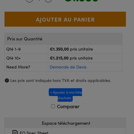
®
s Optiques Lightpath
nalogiques
Rélai ou Coupleurs
on Labs™
ireWire
s de Poche ou à Mesure Directe
'Imagerie
Prix sur Quantité
rs
€1.350,00
roduits : Caméras
Qté 1-9
prix unitaire
roduits : Microscopie
ics
€1.215,00
Qté 10+
prix unitaire
Need More?
Demande de Devis
Les prix sont indiqués hors TVA et droits applicables.
n Gratings™
+ Ajouter à ma liste
ax
d’achats
Comparer
s Optiques de SCHOTT
Espace téléchargement
EO Spec Sheet
Innovations