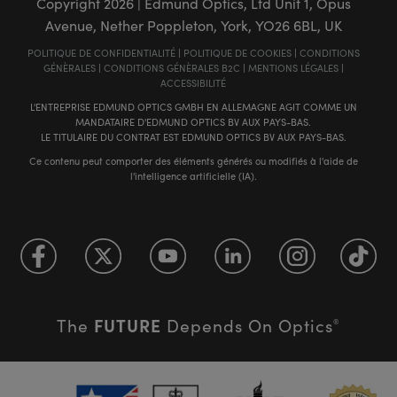
Copyright
2026
| Edmund Optics, Ltd Unit 1, Opus
Avenue, Nether Poppleton, York, YO26 6BL, UK
POLITIQUE DE CONFIDENTIALITÉ
|
POLITIQUE DE COOKIES
|
CONDITIONS
GÉNÈRALES
|
CONDITIONS GÉNÈRALES B2C
|
MENTIONS LÉGALES
|
ACCESSIBILITÉ
L'ENTREPRISE EDMUND OPTICS GMBH EN ALLEMAGNE AGIT COMME UN
MANDATAIRE D'EDMUND OPTICS BV AUX PAYS-BAS.
LE TITULAIRE DU CONTRAT EST EDMUND OPTICS BV AUX PAYS-BAS.
Ce contenu peut comporter des éléments générés ou modifiés à l'aide de
l'intelligence artificielle (IA).
FUTURE
The
Depends On Optics
®