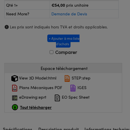
®
s Optiques Lightpath
iques pour Caméras
€54,00
Qté 1+
prix unitaire
Need More?
Demande de Devis
Rélai ou Coupleurs
ion Labs™
nalogiques
Les prix sont indiqués hors TVA et droits applicables.
es de Poche ou à Mesure Directe
ireWire
+ Ajouter à ma liste
rs
d'Imagerie
d’achats
Comparer
roduits : Microscopie
ics
produits : Caméras
Espace téléchargement
View 3D Model:html
STEP:step
n Gratings™
Plans Mécaniques PDF
IGES
ax
eDrawing:eprt
EO Spec Sheet
s Optiques de SCHOTT
Tout télécharger
Spécifications
Description produit
Informations techniq
Innovations