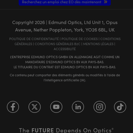
Recherchez un emploi chez EO dès maintenant
Copyright
2026
| Edmund Optics, Ltd Unit 1, Opus
Avenue, Nether Poppleton, York, YO26 6BL, UK
POLITIQUE DE CONFIDENTIALITÉ
|
POLITIQUE DE COOKIES
|
CONDITIONS
GÉNÈRALES
|
CONDITIONS GÉNÈRALES B2C
|
MENTIONS LÉGALES
|
ACCESSIBILITÉ
L'ENTREPRISE EDMUND OPTICS GMBH EN ALLEMAGNE AGIT COMME UN
MANDATAIRE D'EDMUND OPTICS BV AUX PAYS-BAS.
LE TITULAIRE DU CONTRAT EST EDMUND OPTICS BV AUX PAYS-BAS.
Ce contenu peut comporter des éléments générés ou modifiés à l'aide de
l'intelligence artificielle (IA).
FUTURE
The
Depends On Optics
®