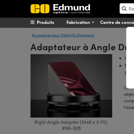
Produits
Fabrication
Centre de conn
Accessoires pour Objectifs d’Imagerie
Adaptateur à Angle Droi
Comp
Face
Dépo
Cet 
objec
compl
l'ass
Right Angle Adapter (M46 x 0.75),
#66-928