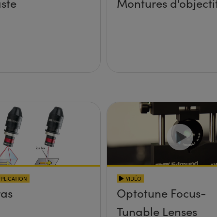
ste
Montures d'objecti
PPLICATION
VIDÉO
as
Optotune Focus-
Tunable Lenses