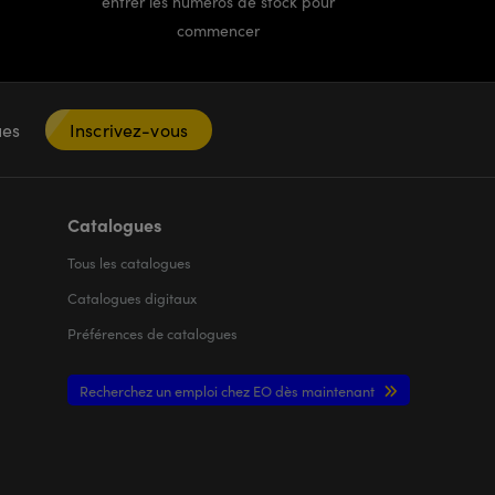
entrer les numéros de stock pour
commencer
ques
Inscrivez-vous
Catalogues
Tous les
catalogues
Catalogues digitaux
Préférences de catalogues
Recherchez un emploi chez EO dès maintenant