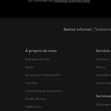
ou consulter les
numéros d’autres pays
Restez informé
| Tendance
À propos de nous
Service 
À propos de nous
Livraison
Salons
Retour
Bureaux à l’international
Centrale d
Carrière
Donner fe
Communiqués de presse
Services
Études de cas
Optiques d
Conformité