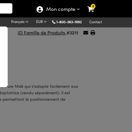
0
Mon compte
Français
EUR
1-800-363-1992
Contact
#3211
ID Famille de Produits
ont
monture M46 qui s'adapte facilement aux
daptatrice (vendu séparément). Il est
ge permettant le positionnement de