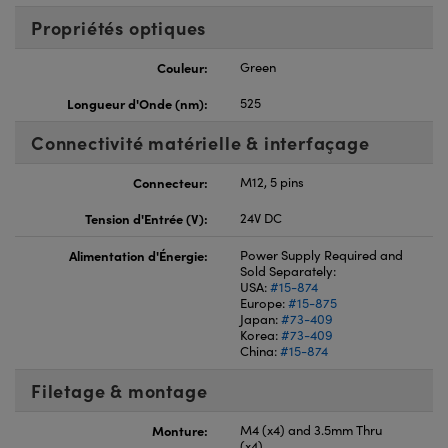
Propriétés optiques
Couleur:
Green
Longueur d'Onde (nm):
525
Connectivité matérielle & interfaçage
Connecteur:
M12, 5 pins
Tension d'Entrée (V):
24V DC
Alimentation d'Énergie:
Power Supply Required and
Sold Separately:
USA:
#15-874
Europe:
#15-875
Japan:
#73-409
Korea:
#73-409
China:
#15-874
Filetage & montage
Monture:
M4 (x4) and 3.5mm Thru
(x4)