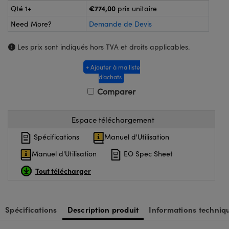
®
s Optiques Lightpath
iques pour Caméras
€774,00
Qté 1+
prix unitaire
Need More?
Demande de Devis
Rélai ou Coupleurs
ion Labs™
nalogiques
Les prix sont indiqués hors TVA et droits applicables.
es de Poche ou à Mesure Directe
ireWire
+ Ajouter à ma liste
rs
d'Imagerie
d’achats
Comparer
roduits : Microscopie
ics
produits : Caméras
Espace téléchargement
Spécifications
Manuel d'Utilisation
n Gratings™
Manuel d'Utilisation
EO Spec Sheet
ax
Tout télécharger
s Optiques de SCHOTT
Spécifications
Description produit
Informations techniq
Innovations