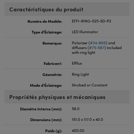
Caractéristiques du produit
Numéro de Modèle:
EFFI-RING-525-SD-P2
Type d'Éclairage:
LED Illuminator
Remarque:
Polarizer (
#34-866
) and
diffusers (
#75-587
) included
with ring light
Fabricant:
Effilux
Géométrie:
Ring Light
Mode d'Éclairage:
Strobed or Constant
Propriétés physiques et mécaniques
Diamètre Interne (mm):
58.0
Dimensions (mm):
151.0 x 117.0 x 40.0
Poids (g):
400.00