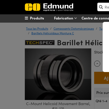
Produits
Fabrication
Centre de conn
Tous les Produits
Composants Optomécaniques
Tube S
Barillets Hélicoïdaux Monture C
Barillet Hélic
#
Stock
-
Quantity
Prix su
Qté 1-4
C-Mount Helicoid Movement Barrel,
#11-131