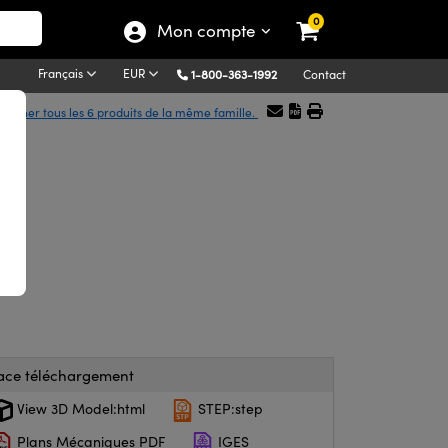
0
Mon compte
Français
EUR
1-800-363-1992
Contact
fficher tous les 6 produits de la même famille.
.
ace téléchargement
View 3D Model:html
STEP:step
Plans Mécaniques PDF
IGES