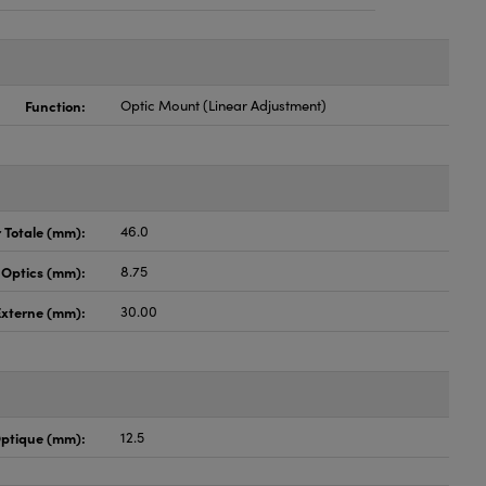
Function:
Optic Mount (Linear Adjustment)
 Totale (mm):
46.0
 Optics (mm):
8.75
Externe (mm):
30.00
ptique (mm):
12.5