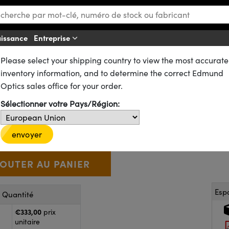
aissance
Entreprise
A
Please select your shipping country to view the most accurate
ystem
Composants de Monture C, S et T
inventory information, and to determine the correct Edmund
oïdal Monture C, 12,5 mm de dia
Optics sales office for your order.
Sélectionner votre Pays/Région:
57-649
CONTACT
€333
,00
+
 Selector
Use the plus and minus buttons to adjust the quantity.
envoyer
Esp
r Quantité
€333,00
prix
unitaire