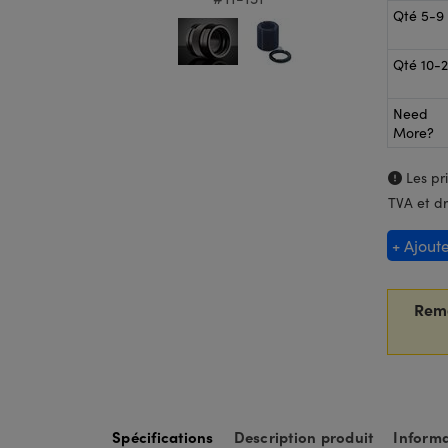
Qté 5-9
Qté 10-
Need
More?
Les pri
TVA et dr
+ Ajout
Rem
Spécifications
Description produit
Informa