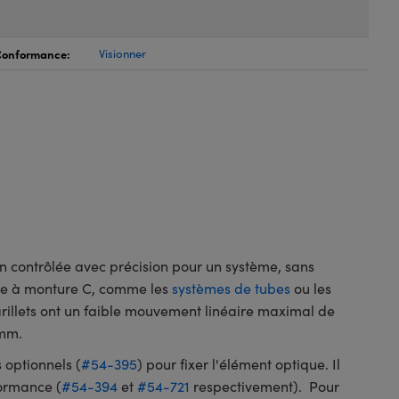
 Conformance:
Visionner
 contrôlée avec précision pour un système, sans
ème à monture C, comme les
systèmes de tubes
ou les
rillets ont un faible mouvement linéaire maximal de
 mm.
 optionnels (
#54-395
) pour fixer l'élément optique. Il
formance (
#54-394
et
#54-721
respectivement). Pour