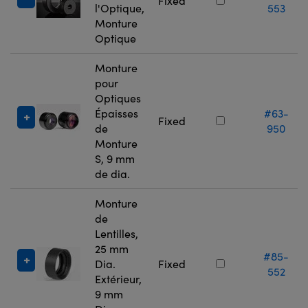
Fixed
l'Optique,
553
Monture
Optique
Monture
pour
Optiques
Épaisses
#63-
Fixed
de
950
Monture
S, 9 mm
de dia.
Monture
de
Lentilles,
25 mm
#85-
Dia.
Fixed
552
Extérieur,
9 mm