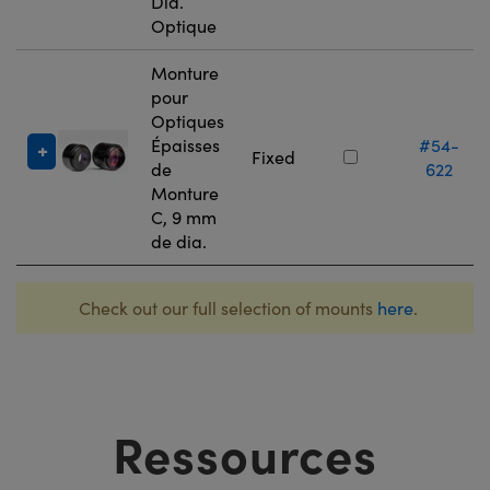
Dia.
Optique
Monture
pour
Optiques
Épaisses
#54-
Fixed
de
622
Monture
C, 9 mm
de dia.
Check out our full selection of mounts
here
.
Ressources