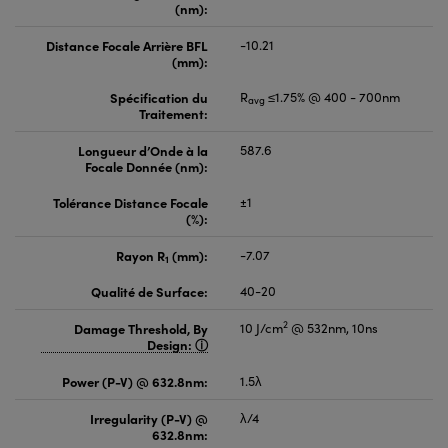
(nm):
Distance Focale Arrière BFL
-10.21
(mm):
Spécification du
R
≤1.75% @ 400 - 700nm
avg
Traitement:
Longueur d’Onde à la
587.6
Focale Donnée (nm):
Tolérance Distance Focale
±1
(%):
Rayon R
(mm):
-7.07
1
Qualité de Surface:
40-20
2
Damage Threshold, By
10 J/cm
@ 532nm, 10ns
Design:
Power (P-V) @ 632.8nm:
1.5λ
Irregularity (P-V) @
λ/4
632.8nm: