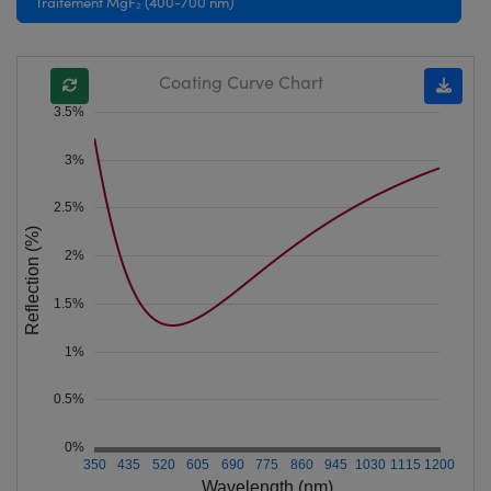
Traitement MgF₂ (400-700 nm)
Coating Curve Chart
3.5%
3%
2.5%
Reflection (%)
2%
1.5%
1%
0.5%
0%
350
435
520
605
690
775
860
945
1030
1115
1200
Wavelength (nm)