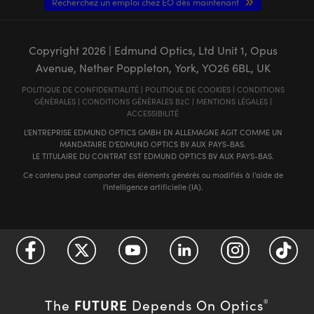
Recherchez un emploi chez EO dès maintenant
Copyright
2026
| Edmund Optics, Ltd Unit 1, Opus
Avenue, Nether Poppleton, York, YO26 6BL, UK
POLITIQUE DE CONFIDENTIALITÉ
|
POLITIQUE DE COOKIES
|
CONDITIONS
GÉNÈRALES
|
CONDITIONS GÉNÈRALES B2C
|
MENTIONS LÉGALES
|
ACCESSIBILITÉ
L'ENTREPRISE EDMUND OPTICS GMBH EN ALLEMAGNE AGIT COMME UN
MANDATAIRE D'EDMUND OPTICS BV AUX PAYS-BAS.
LE TITULAIRE DU CONTRAT EST EDMUND OPTICS BV AUX PAYS-BAS.
Ce contenu peut comporter des éléments générés ou modifiés à l'aide de
l'intelligence artificielle (IA).
FUTURE
The
Depends On Optics
®