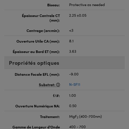
Biseau:
Protective as needed
Épaisseur Centrale CT
2.25 ±0.05
(mm):
Centrage (arcmin):
<3
Ouverture Utile CA (mm):
8.1
Épaisseur au Bord ET (mm):
3.63
Propriétés optiques
Distance Focale EFL (mm):
-9.00
Substrat:
N-SF11
f/#:
1.00
Ouverture Numérique NA:
0.50
Traitement:
MgF
(400-700nm)
2
Gamme de Longeur d'Onde
400 - 700