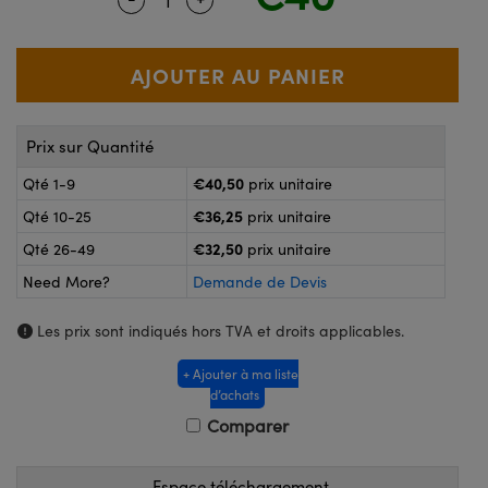
®
s Optiques Lightpath
nalogiques
Rélai ou Coupleurs
on Labs™
reWire
s de Poche ou à Mesure Directe
'Imagerie
Prix sur Quantité
rs
roduits : Caméras
€40,50
Qté 1-9
prix unitaire
roduits : Microscopie
ics
€36,25
Qté 10-25
prix unitaire
€32,50
Qté 26-49
prix unitaire
Need More?
Demande de Devis
n Gratings™
Les prix sont indiqués hors TVA et droits applicables.
ax
+ Ajouter à ma liste
s Optiques de SCHOTT
d’achats
Comparer
Espace téléchargement
Innovations