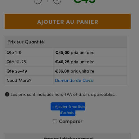
®
s Optiques Lightpath
nalogiques
Rélai ou Coupleurs
on Labs™
reWire
s de Poche ou à Mesure Directe
'Imagerie
Prix sur Quantité
rs
roduits : Caméras
€45,00
Qté 1-9
prix unitaire
roduits : Microscopie
ics
€40,25
Qté 10-25
prix unitaire
€36,00
Qté 26-49
prix unitaire
Need More?
Demande de Devis
n Gratings™
Les prix sont indiqués hors TVA et droits applicables.
ax
+ Ajouter à ma liste
s Optiques de SCHOTT
d’achats
Comparer
Espace téléchargement
Innovations