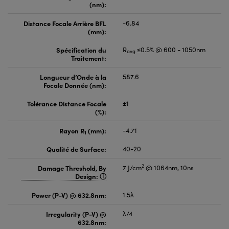
(nm):
Distance Focale Arrière BFL
-6.84
(mm):
Spécification du
R
≤0.5% @ 600 - 1050nm
avg
Traitement:
Longueur d’Onde à la
587.6
Focale Donnée (nm):
Tolérance Distance Focale
±1
(%):
Rayon R
(mm):
-4.71
1
Qualité de Surface:
40-20
2
Damage Threshold, By
7 J/cm
@ 1064nm, 10ns
Design:
Power (P-V) @ 632.8nm:
1.5λ
Irregularity (P-V) @
λ/4
632.8nm: