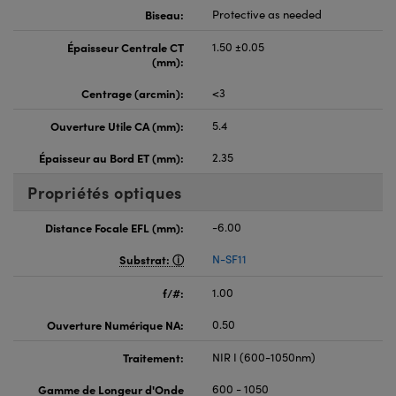
Biseau:
Protective as needed
Épaisseur Centrale CT
1.50 ±0.05
(mm):
Centrage (arcmin):
<3
Ouverture Utile CA (mm):
5.4
Épaisseur au Bord ET (mm):
2.35
Propriétés optiques
Distance Focale EFL (mm):
-6.00
Substrat:
N-SF11
f/#:
1.00
Ouverture Numérique NA:
0.50
Traitement:
NIR I (600-1050nm)
Gamme de Longeur d'Onde
600 - 1050