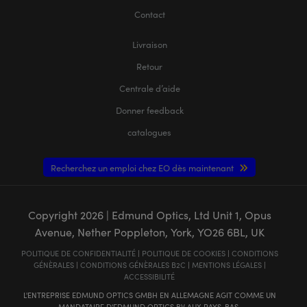
Contact
Livraison
Retour
Centrale d’aide
Donner feedback
catalogues
Recherchez un emploi chez EO dès maintenant
Copyright
2026
| Edmund Optics, Ltd Unit 1, Opus
Avenue, Nether Poppleton, York, YO26 6BL, UK
POLITIQUE DE CONFIDENTIALITÉ
|
POLITIQUE DE COOKIES
|
CONDITIONS
GÉNÈRALES
|
CONDITIONS GÉNÈRALES B2C
|
MENTIONS LÉGALES
|
ACCESSIBILITÉ
L'ENTREPRISE EDMUND OPTICS GMBH EN ALLEMAGNE AGIT COMME UN
MANDATAIRE D'EDMUND OPTICS BV AUX PAYS-BAS.