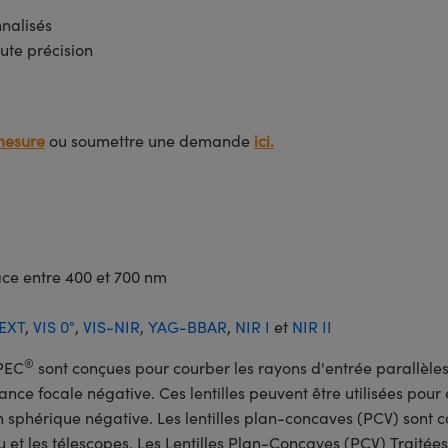
nnalisés
ute précision
mesure
ou soumettre une demande
ici.
face entre 400 et 700 nm
EXT
,
VIS 0°
,
VIS-NIR
,
YAG-BBAR
,
NIR I
et
NIR II
®
PEC
sont conçues pour courber les rayons d'entrée parallèles 
distance focale négative. Ces lentilles peuvent être utilisées pou
on sphérique négative. Les lentilles plan-concaves (PCV) sont 
 et les télescopes. Les Lentilles Plan-Concaves (PCV) Traité