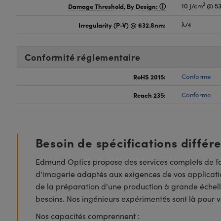
2
Damage Threshold, By Design:
10 J/cm
@ 53
Irregularity (P-V) @ 632.8nm:
λ/4
Conformité réglementaire
RoHS 2015:
Conforme
Reach 235:
Conforme
Besoin de spécifications différ
Edmund Optics propose des services complets de fa
d'imagerie adaptés aux exigences de vos applicatio
de la préparation d'une production à grande échell
besoins. Nos ingénieurs expérimentés sont là pour vo
Nos capacités comprennent :