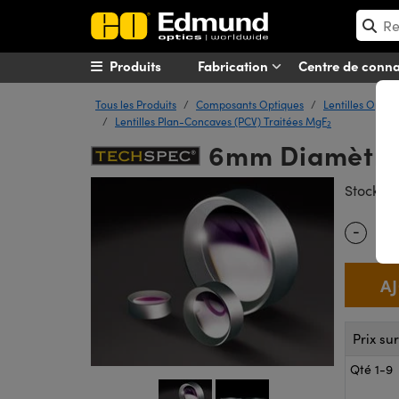
Produits
Fabrication
Centre de conn
Tous les Produits
Composants Optiques
Lentilles Optiq
Lentilles Plan-Concaves (PCV) Traitées MgF
2
6mm Diamètre x
#
Stock
-
Quantity
Prix su
Qté 1-9