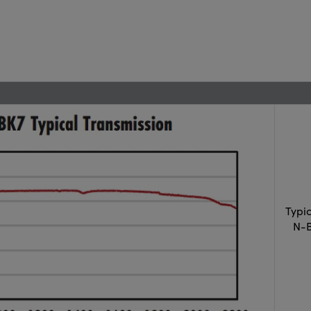
Typi
N-B