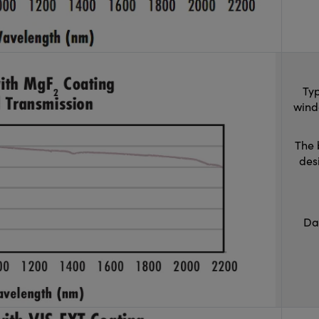
Typ
wind
The 
des
Da