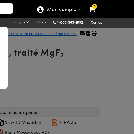
0
Mon compte
Français
EUR
1-800-363-1992
Contact
ficher tous les 26 produits de la même famille.
ve, traité MgF
2
ace téléchargement
View 3D Model:html
STEP:stp
Plans Mécaniques PDF