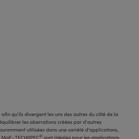
afin qu'ils divergent les uns des autres du côté de la
r équilibrer les aberrations créées par d'autres
couramment utilisées dans une variété d'applications,
®
es MgF
TECHSPEC
sont idéales pour les applications
2