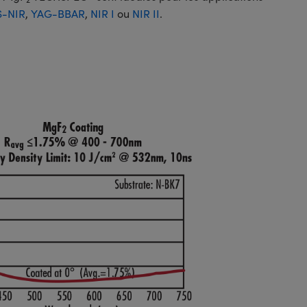
S-NIR
,
YAG-BBAR
,
NIR I
ou
NIR II
.