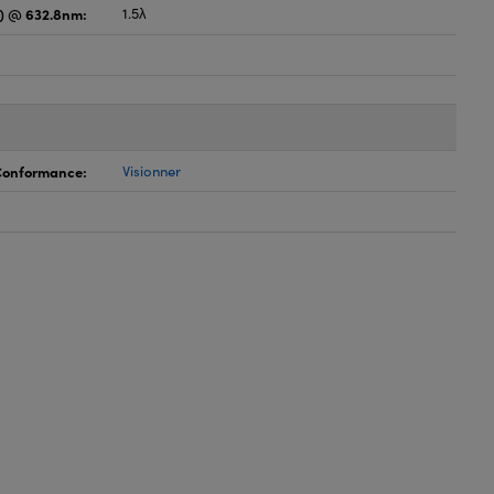
) @ 632.8nm:
1.5λ
 Conformance:
Visionner