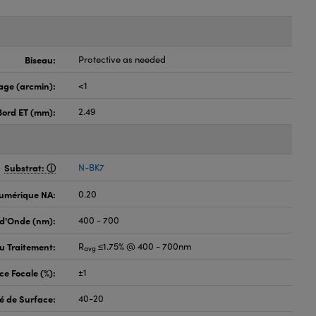
Biseau:
Protective as needed
age (arcmin):
<1
Bord ET (mm):
2.49
Substrat:
N-BK7
umérique NA:
0.20
d'Onde (nm):
400 - 700
du Traitement:
R
≤1.75% @ 400 - 700nm
avg
ce Focale (%):
±1
é de Surface:
40-20