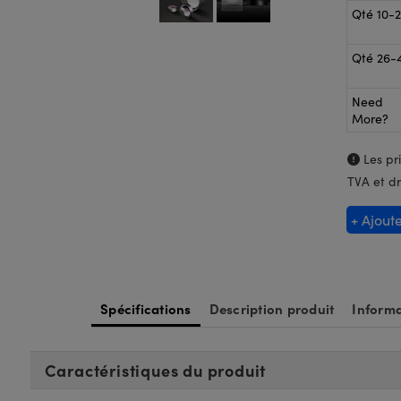
Qté 10-
Qté 26-
Need
More?
Les pri
TVA et dr
+ Ajout
Spécifications
Description produit
Informa
Caractéristiques du produit