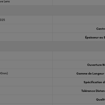
ve Lens
.025
Centr
Épaisseur au 
Ouverture N
00nm)
Gamme de Longeur 
Spécification 
Tolérance Distan
Qualit