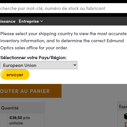
aissance
Entreprise
Af
Please select your shipping country to view the most accurate
ues
Lentilles Plan-Concaves (PCV)
inventory information, and to determine the correct Edmund
 -15 FL, Lentille Plano-Conca
Optics sales office for your order.
Sélectionner votre Pays/Région:
48-684
5 In Stock
D’autres traitements
€39
,50
+
 Selector
Use the plus and minus buttons to adjust the quantity.
envoyer
Esp
r Quantité
€39,50
prix
unitaire