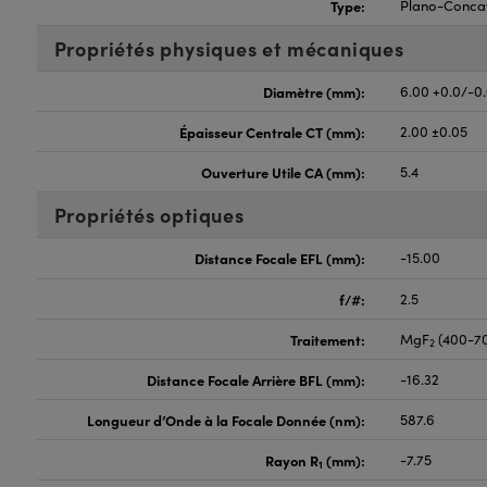
Type:
Plano-Conca
Propriétés physiques et mécaniques
Diamètre (mm):
6.00 +0.0/-0
Épaisseur Centrale CT (mm):
2.00 ±0.05
Ouverture Utile CA (mm):
5.4
Propriétés optiques
Distance Focale EFL (mm):
-15.00
f/#:
2.5
Traitement:
MgF
(400-7
2
Distance Focale Arrière BFL (mm):
-16.32
Longueur d’Onde à la Focale Donnée (nm):
587.6
Rayon R
(mm):
-7.75
1