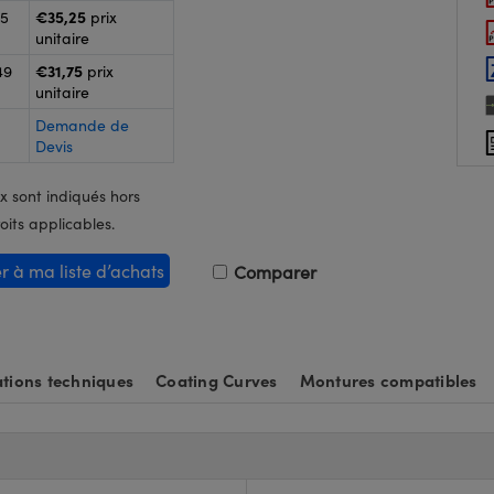
€35,25
25
prix
unitaire
€31,75
49
prix
unitaire
Demande de
Devis
x sont indiqués hors
oits applicables.
er à ma liste d’achats
Comparer
tions techniques
Coating Curves
Montures compatibles