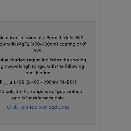
ical transmission of a 3mm thick N-BK7
ow with MgF2 (400-700nm) coating at 0°
AOI.
blue shaded region indicates the coating
ign wavelengh range, with the following
specification:
R
≤ 1.75% @ 400 - 700nm (N-BK7)
avg
ta outside this range is not guaranteed
and is for reference only.
Click Here to Download Data