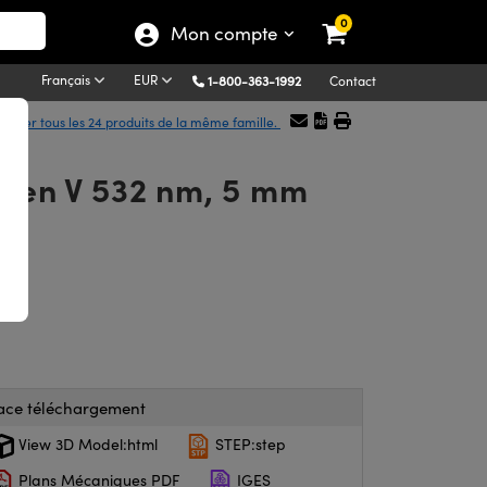
0
Mon compte
Français
EUR
1-800-363-1992
Contact
ficher tous les 24 produits de la même famille.
t en V 532 nm, 5 mm
ace téléchargement
View 3D Model:html
STEP:step
Plans Mécaniques PDF
IGES