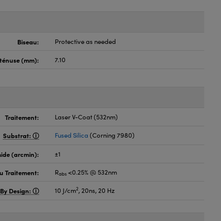
Biseau:
Protective as needed
oténuse (mm):
7.10
Traitement:
Laser V-Coat (532nm)
Substrat:
Fused Silica
(Corning 7980)
ide (arcmin):
±1
du Traitement:
R
<0.25% @ 532nm
abs
2
 By Design:
10 J/cm
, 20ns, 20 Hz