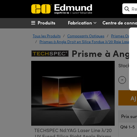
Produits
Fabrication
Centre de conn
Tous les Produits
Composants Optiques
Prismes Optiqu
Prismes à Angle Droit en Silice Fondue λ/20 Raie Laser N
Prisme à Angle
#
Stock
-
Quantity
Prix su
Qté 1-5
TECHSPEC Nd:YAG Laser Line λ/20
UV Fused Silica Right Angle Prisms