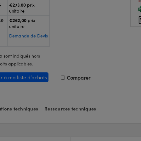
€273,00
5
prix
unitaire
€262,00
49
prix
unitaire
Demande de Devis
x sont indiqués hors
oits applicables.
er à ma liste d’achats
Comparer
tions techniques
Ressources techniques