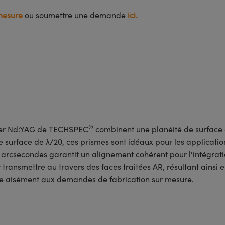
mesure
ou soumettre une demande
ici.
®
aser Nd:YAG de TECHSPEC
combinent une planéité de surface d
 surface de λ/20, ces prismes sont idéaux pour les applicatio
 arcsecondes garantit un alignement cohérent pour l'intégrat
transmettre au travers des faces traitées AR, résultant ainsi e
re aisément aux demandes de fabrication sur mesure.