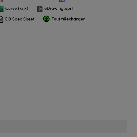
Curve (xslx)
eDrawing:eprt
Tout télécharger
EO Spec Sheet