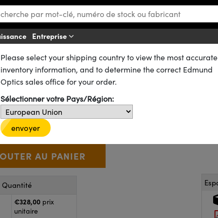
aissance
Entreprise
Af
Please select your shipping country to view the most accurate
es
Prismes à Angle Droit
d:YAG
inventory information, and to determine the correct Edmund
 Droit Nd:YAG λ/20, Traitemen
Optics sales office for your order.
Sélectionner votre Pays/Région:
37-628
8 In Stock
€328
,00
+
 Selector
Use the plus and minus buttons to adjust the quantity.
envoyer
Esp
r Quantité
€328,00
prix
unitaire