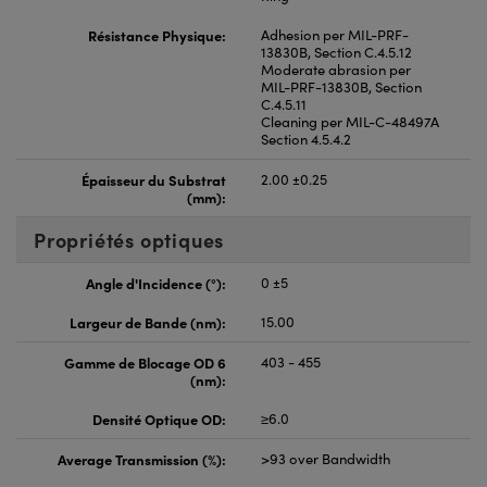
Résistance Physique:
Adhesion per MIL-PRF-
13830B, Section C.4.5.12
Moderate abrasion per
MIL-PRF-13830B, Section
C.4.5.11
Cleaning per MIL-C-48497A
Section 4.5.4.2
Épaisseur du Substrat
2.00 ±0.25
(mm):
Propriétés optiques
Angle d'Incidence (°):
0 ±5
Largeur de Bande (nm):
15.00
Gamme de Blocage OD 6
403 - 455
(nm):
Densité Optique OD:
≥6.0
Average Transmission (%):
>93 over Bandwidth