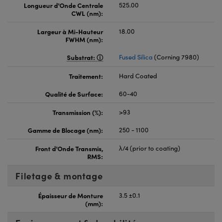
Longueur d'Onde Centrale
525.00
CWL (nm):
Largeur à Mi-Hauteur
18.00
FWHM (nm):
Substrat:
Fused Silica
(Corning 7980)
Traitement:
Hard Coated
Qualité de Surface:
60-40
Transmission (%):
>93
Gamme de Blocage (nm):
250 - 1100
Front d'Onde Transmis,
λ/4 (prior to coating)
RMS:
Filetage & montage
Épaisseur de Monture
3.5 ±0.1
(mm):