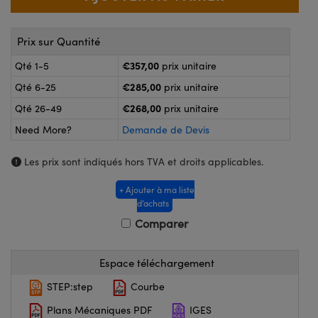
®
s Optiques Lightpath
nalogiques
Rélai ou Coupleurs
on Labs™
Prix sur Quantité
ireWire
€357,00
Qté 1-5
prix unitaire
s de Poche ou à Mesure Directe
'Imagerie
€285,00
Qté 6-25
prix unitaire
rs
€268,00
Qté 26-49
prix unitaire
roduits : Caméras
Need More?
Demande de Devis
roduits : Microscopie
ics
Les prix sont indiqués hors TVA et droits applicables.
+ Ajouter à ma liste
n Gratings™
d’achats
Comparer
ax
s Optiques de SCHOTT
Espace téléchargement
STEP:step
Courbe
Plans Mécaniques PDF
IGES
Innovations