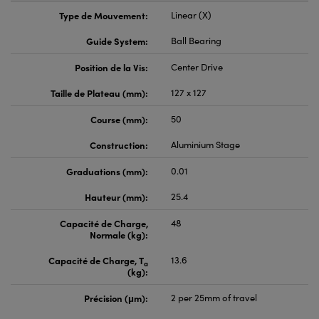
Type de Mouvement:
Linear (X)
Guide System:
Ball Bearing
Position de la Vis:
Center Drive
Taille de Plateau (mm):
127 x 127
Course (mm):
50
Construction:
Aluminium Stage
Graduations (mm):
0.01
Hauteur (mm):
25.4
Capacité de Charge,
48
Normale (kg):
Capacité de Charge, T
13.6
a
(kg):
Précision (μm):
2 per 25mm of travel