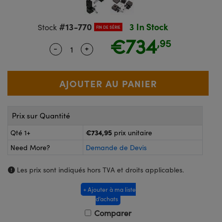
®
s Optiques Lightpath
iques pour Caméras
#13-770
3 In Stock
Rélai ou Coupleurs
ion Labs™
Stock
nalogiques
FIN DE SÉRIE
€734
,95
es de Poche ou à Mesure Directe
-
+
Quantity Selector
Use the plus and minus buttons to adju
ireWire
rs
d'Imagerie
roduits : Microscopie
ics
produits : Caméras
Prix sur Quantité
€734,95
Qté 1+
prix unitaire
n Gratings™
Need More?
Demande de Devis
ax
Les prix sont indiqués hors TVA et droits applicables.
s Optiques de SCHOTT
+ Ajouter à ma liste
d’achats
Comparer
Innovations