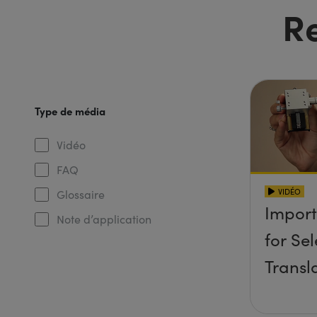
R
Type de média
Vidéo
FAQ
VIDÉO
Glossaire
Import
Note d’application
for Se
Transl