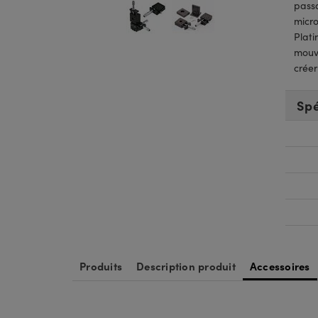
passa
micro
Plati
mouve
créer
Spé
Produits
Description produit
Accessoires