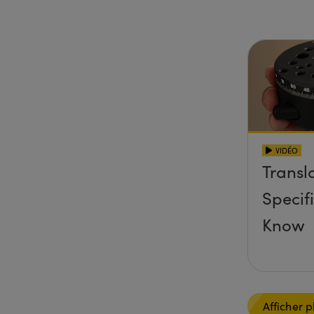
VIDÉO
Transl
Specif
Know
Afficher p