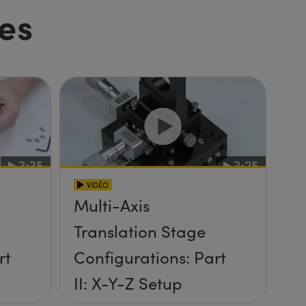
es
VIDÉO
Multi-Axis
Translation Stage
rt
Configurations: Part
II: X-Y-Z Setup