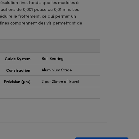
solution fine, tandis que les modèles à
duations de 0,001 pouce ou 0,01 mm. Les
éduire le frottement, ce qui permet un
latines comprennent des vis permettant de
Guide System:
Ball Bearing
Construction:
Aluminium Stage
Précision (μm):
2 per 25mm of travel