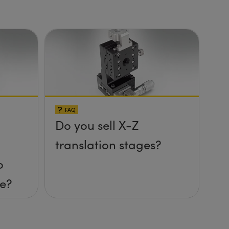
FAQ
Do you sell X-Z
translation stages?
o
e?