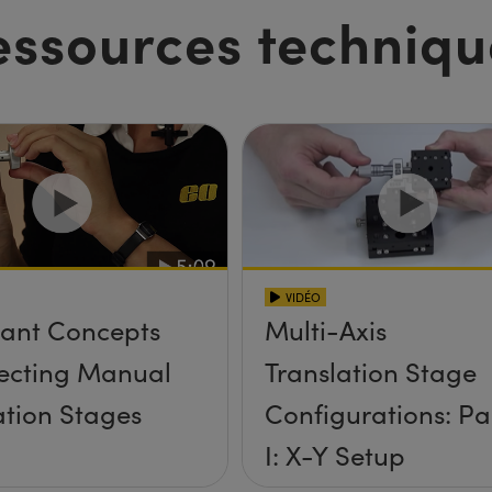
essources techniqu
VIDÉO
ant Concepts
Multi-Axis
lecting Manual
Translation Stage
ation Stages
Configurations: Pa
I: X-Y Setup