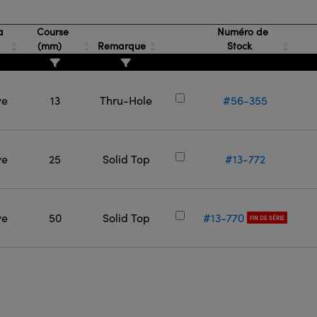
a
Course
Numéro de
(mm)
Remarque
Stock
ve
13
Thru-Hole
#56-355
ve
25
Solid Top
#13-772
ve
50
Solid Top
#13-770
FIN DE SÉRIE