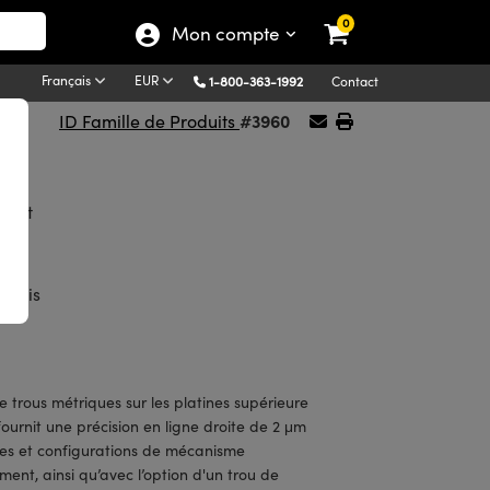
0
Mon compte
Français
EUR
1-800-363-1992
Contact
#3960
ID Famille de Produits
ement
à vis
 trous métriques sur les platines supérieure
fournit une précision en ligne droite de 2 μm
les et configurations de mécanisme
ent, ainsi qu’avec l’option d'un trou de