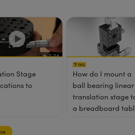
FAQ
ation Stage
How do I mount a
ications to
ball bearing linear
translation stage t
a breadboard tabl
lus