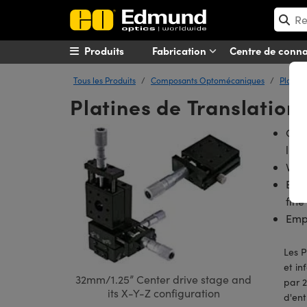
Produits
Fabrication
Centre de conn
Tous les Produits
Composants Optomécaniques
Platine
Platines de Translation
Conc
liné
Vers
Entr
fine
Empi
Les P
et in
32mm/1.25” Center drive stage and
par 2
its X-Y-Z configuration
d'ent