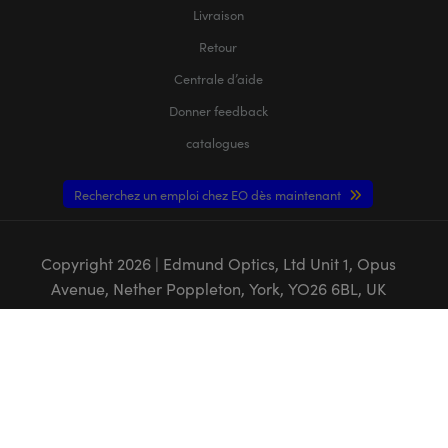
Livraison
Retour
Centrale d’aide
Donner feedback
catalogues
Recherchez un emploi chez EO dès maintenant
Copyright
2026
| Edmund Optics, Ltd Unit 1, Opus
Avenue, Nether Poppleton, York, YO26 6BL, UK
POLITIQUE DE CONFIDENTIALITÉ
|
POLITIQUE DE COOKIES
|
CONDITIONS
GÉNÈRALES
|
CONDITIONS GÉNÈRALES B2C
|
MENTIONS LÉGALES
|
ACCESSIBILITÉ
L'ENTREPRISE EDMUND OPTICS GMBH EN ALLEMAGNE AGIT COMME UN
MANDATAIRE D'EDMUND OPTICS BV AUX PAYS-BAS.
LE TITULAIRE DU CONTRAT EST EDMUND OPTICS BV AUX PAYS-BAS.
Ce contenu peut comporter des éléments générés ou modifiés à l'aide de