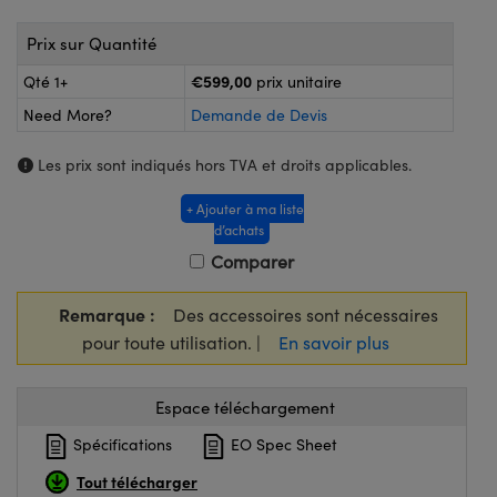
®
s Optiques Lightpath
iques pour Caméras
Prix sur Quantité
Rélai ou Coupleurs
ion Labs™
nalogiques
€599,00
Qté 1+
prix unitaire
es de Poche ou à Mesure Directe
ireWire
Need More?
Demande de Devis
rs
d'Imagerie
Les prix sont indiqués hors TVA et droits applicables.
roduits : Microscopie
ics
produits : Caméras
+ Ajouter à ma liste
d’achats
Comparer
n Gratings™
Remarque :
Des accessoires sont nécessaires
pour toute utilisation. |
En savoir plus
ax
s Optiques de SCHOTT
Espace téléchargement
Spécifications
EO Spec Sheet
Tout télécharger
Innovations