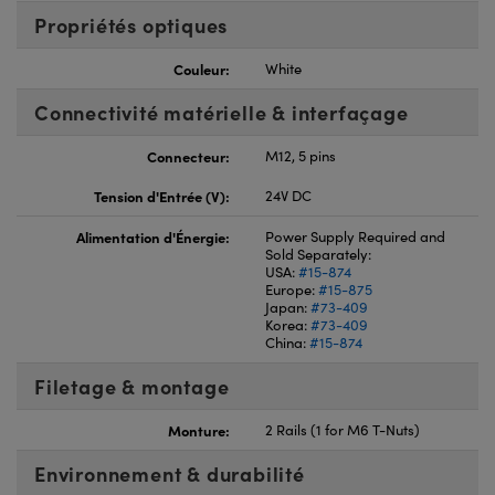
Propriétés optiques
Couleur:
White
Connectivité matérielle & interfaçage
Connecteur:
M12, 5 pins
Tension d'Entrée (V):
24V DC
Alimentation d'Énergie:
Power Supply Required and
Sold Separately:
USA:
#15-874
Europe:
#15-875
Japan:
#73-409
Korea:
#73-409
China:
#15-874
Filetage & montage
Monture:
2 Rails (1 for M6 T-Nuts)
Environnement & durabilité