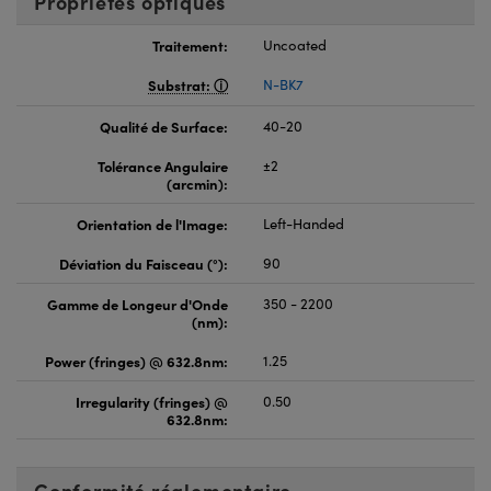
Propriétés optiques
Traitement:
Uncoated
Substrat:
N-BK7
Qualité de Surface:
40-20
Tolérance Angulaire
±2
(arcmin):
Orientation de l'Image:
Left-Handed
Déviation du Faisceau (°):
90
Gamme de Longeur d'Onde
350 - 2200
(nm):
Power (fringes) @ 632.8nm:
1.25
Irregularity (fringes) @
0.50
632.8nm:
Conformité réglementaire