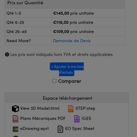
®
s Optiques Lightpath
Prix sur Quantité
nalogiques
€145,00
Qté 1-5
prix unitaire
Rélai ou Coupleurs
on Labs™
€116,00
Qté 6-25
prix unitaire
ireWire
s de Poche ou à Mesure Directe
€109,00
Qté 26-49
prix unitaire
'Imagerie
Need More?
Demande de Devis
rs
roduits : Caméras
Les prix sont indiqués hors TVA et droits applicables.
roduits : Microscopie
ics
+ Ajouter à ma liste
d’achats
Comparer
n Gratings™
ax
Espace téléchargement
View 3D Model:html
STEP:step
s Optiques de SCHOTT
Plans Mécaniques PDF
IGES
eDrawing:eprt
EO Spec Sheet
Innovations