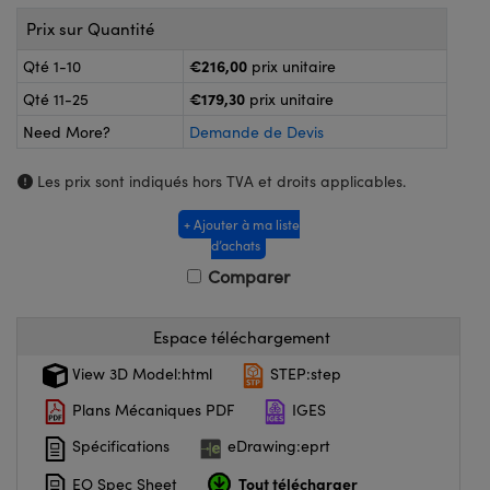
®
s Optiques Lightpath
Prix sur Quantité
nalogiques
Rélai ou Coupleurs
on Labs™
€216,00
Qté 1-10
prix unitaire
ireWire
€179,30
Qté 11-25
prix unitaire
s de Poche ou à Mesure Directe
'Imagerie
Need More?
Demande de Devis
rs
roduits : Caméras
Les prix sont indiqués hors TVA et droits applicables.
roduits : Microscopie
ics
+ Ajouter à ma liste
d’achats
Comparer
n Gratings™
Espace téléchargement
ax
View 3D Model:html
STEP:step
s Optiques de SCHOTT
Plans Mécaniques PDF
IGES
Spécifications
eDrawing:eprt
Tout télécharger
EO Spec Sheet
Innovations