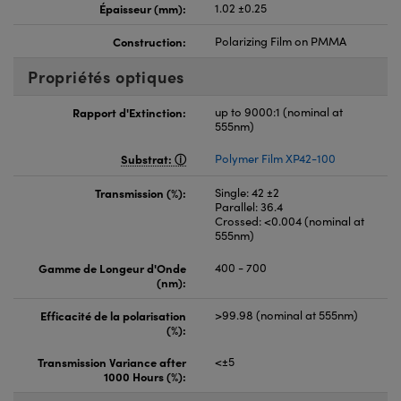
Épaisseur (mm):
1.02 ±0.25
Construction:
Polarizing Film on PMMA
Propriétés optiques
Rapport d'Extinction:
up to 9000:1 (nominal at
555nm)
Substrat:
Polymer Film XP42-100
Transmission (%):
Single: 42 ±2
Parallel: 36.4
Crossed: <0.004 (nominal at
555nm)
Gamme de Longeur d'Onde
400 - 700
(nm):
Efficacité de la polarisation
>99.98 (nominal at 555nm)
(%):
Transmission Variance after
<±5
1000 Hours (%):