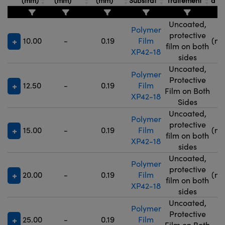
(mm)
(mm)
(mm)
Substrat
Traitement
d'Ex
Uncoated,
Polymer
9
protective
10.00
-
0.19
Film
(no
film on both
XP42-18
5
sides
Uncoated,
Polymer
Protective
12.50
-
0.19
Film
9
Film on Both
XP42-18
Sides
Uncoated,
Polymer
9
protective
15.00
-
0.19
Film
(no
film on both
XP42-18
5
sides
Uncoated,
Polymer
9
protective
20.00
-
0.19
Film
(no
film on both
XP42-18
5
sides
Uncoated,
Polymer
Protective
25.00
-
0.19
Film
9
Film on Both