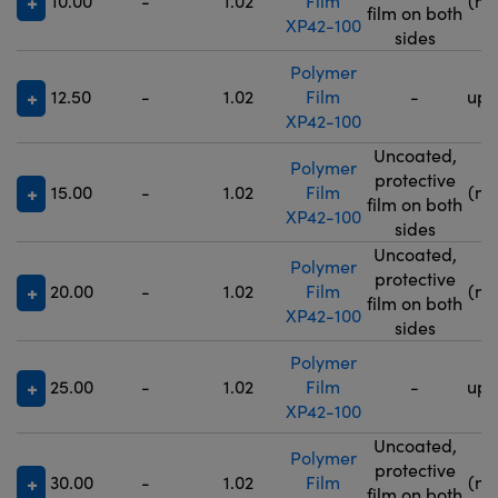
10.00
-
1.02
Film
(no
film on both
XP42-100
5
sides
Polymer
12.50
-
1.02
Film
-
up 
XP42-100
Uncoated,
Polymer
9
protective
15.00
-
1.02
Film
(no
film on both
XP42-100
5
sides
Uncoated,
Polymer
9
protective
20.00
-
1.02
Film
(no
film on both
XP42-100
5
sides
Polymer
25.00
-
1.02
Film
-
up 
XP42-100
Uncoated,
Polymer
9
protective
30.00
-
1.02
Film
(no
film on both