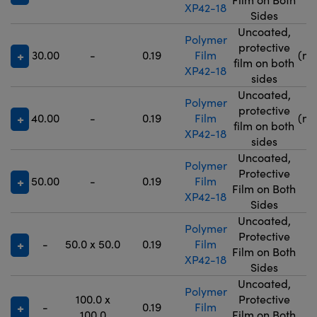
XP42-18
Sides
Uncoated,
Polymer
9
protective
30.00
-
0.19
Film
(no
film on both
XP42-18
5
sides
Uncoated,
Polymer
9
protective
40.00
-
0.19
Film
(no
film on both
XP42-18
5
sides
Uncoated,
Polymer
Protective
50.00
-
0.19
Film
9
Film on Both
XP42-18
Sides
Uncoated,
Polymer
Protective
-
50.0 x 50.0
0.19
Film
9
Film on Both
XP42-18
Sides
Uncoated,
Polymer
100.0 x
Protective
-
0.19
Film
9
100.0
Film on Both