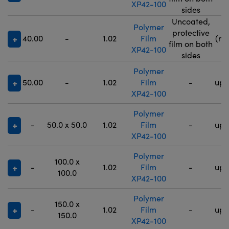
XP42-100
5
sides
Uncoated,
Polymer
9
protective
40.00
-
1.02
Film
(no
film on both
XP42-100
5
sides
Polymer
50.00
-
1.02
Film
-
up 
XP42-100
Polymer
-
50.0 x 50.0
1.02
Film
-
up 
XP42-100
Polymer
100.0 x
-
1.02
Film
-
up 
100.0
XP42-100
Polymer
150.0 x
-
1.02
Film
-
up 
150.0
XP42-100