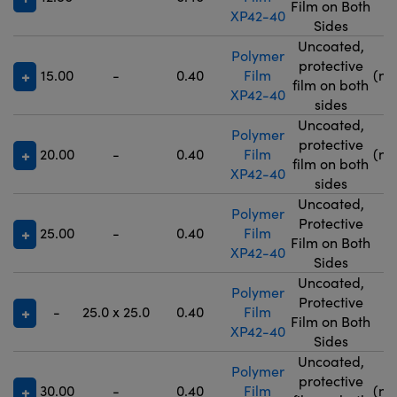
Film on Both
XP42-40
Sides
Uncoated,
Polymer
9
protective
15.00
-
0.40
Film
(no
film on both
XP42-40
5
sides
Uncoated,
Polymer
9
protective
20.00
-
0.40
Film
(no
film on both
XP42-40
5
sides
Uncoated,
Polymer
Protective
25.00
-
0.40
Film
9
Film on Both
XP42-40
Sides
Uncoated,
Polymer
Protective
-
25.0 x 25.0
0.40
Film
9
Film on Both
XP42-40
Sides
Uncoated,
Polymer
9
protective
30.00
-
0.40
Film
(no