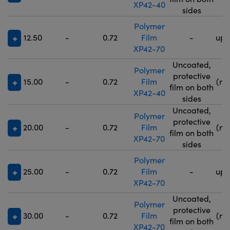
XP42-40
5
sides
Polymer
12.50
-
0.72
Film
-
up 
XP42-70
Uncoated,
Polymer
9
protective
15.00
-
0.72
Film
(no
film on both
XP42-40
5
sides
Uncoated,
Polymer
9
protective
20.00
-
0.72
Film
(no
film on both
XP42-70
5
sides
Polymer
25.00
-
0.72
Film
-
up 
XP42-70
Uncoated,
Polymer
9
protective
30.00
-
0.72
Film
(no
film on both
XP42-70
5