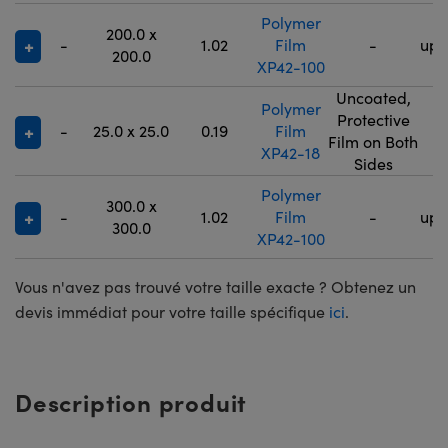
Polymer
200.0 x
-
1.02
Film
-
up 
200.0
XP42-100
Uncoated,
Polymer
Protective
-
25.0 x 25.0
0.19
Film
9
Film on Both
XP42-18
Sides
Polymer
300.0 x
-
1.02
Film
-
up 
300.0
XP42-100
Vous n'avez pas trouvé votre taille exacte ? Obtenez un
devis immédiat pour votre taille spécifique
ici
.
Description produit