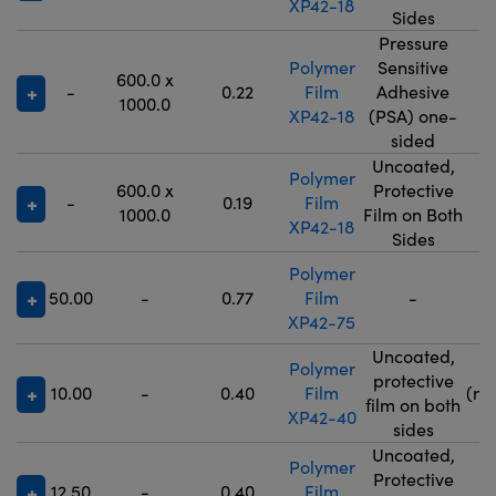
XP42-18
Sides
Pressure
Polymer
Sensitive
600.0 x
-
0.22
Film
Adhesive
9
1000.0
XP42-18
(PSA) one-
sided
Uncoated,
Polymer
600.0 x
Protective
-
0.19
Film
9
1000.0
Film on Both
XP42-18
Sides
Polymer
50.00
-
0.77
Film
-
9
XP42-75
Uncoated,
Polymer
9
protective
10.00
-
0.40
Film
(no
film on both
XP42-40
5
sides
Uncoated,
Polymer
Protective
12.50
-
0.40
Film
9