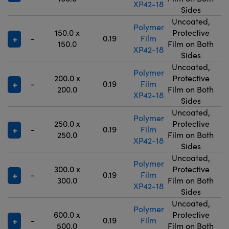
XP42-18
Sides
Uncoated,
Polymer
150.0 x
Protective
-
0.19
Film
9
150.0
Film on Both
XP42-18
Sides
Uncoated,
Polymer
200.0 x
Protective
-
0.19
Film
9
200.0
Film on Both
XP42-18
Sides
Uncoated,
Polymer
250.0 x
Protective
-
0.19
Film
9
250.0
Film on Both
XP42-18
Sides
Uncoated,
Polymer
300.0 x
Protective
-
0.19
Film
9
300.0
Film on Both
XP42-18
Sides
Uncoated,
Polymer
600.0 x
Protective
-
0.19
Film
9
500.0
Film on Both