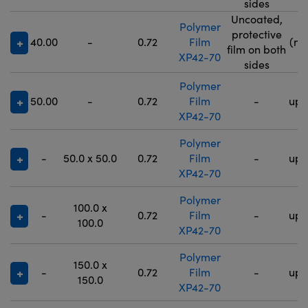
sides
Uncoated,
Polymer
9
protective
40.00
-
0.72
Film
(no
film on both
XP42-70
5
sides
Polymer
50.00
-
0.72
Film
-
up 
XP42-70
Polymer
-
50.0 x 50.0
0.72
Film
-
up 
XP42-70
Polymer
100.0 x
-
0.72
Film
-
up 
100.0
XP42-70
Polymer
150.0 x
-
0.72
Film
-
up 
150.0
XP42-70