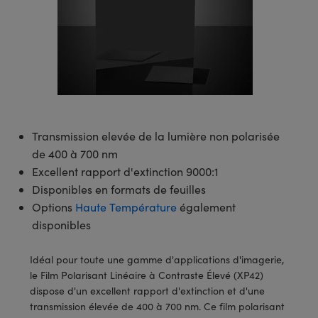
s Optiques
s de Faisceaux Laser
es Optomécaniques
Réfléchissants
ies quantiques
llumination
roduits : Laboratoire et
in de Série: Mires
certifiés: Test et Détection
n Cinématographique et
asler
s Optiques Actifs
bo
n
hie Avancée
s Optiques de SCHOTT
pour Microscopie Laser
produits : Optomécanique
 TECHSPEC® de Microscopie
MR
n de Série: Test et Détection
certifiés : Laboratoire ou
DS Imaging
roduits : Test et Détection
aser
n
s pour Objectifs d’Imagerie
nfrarouges (IR)
 Isolateurs
e Microscopie
 matériaux au laser
in de Série: Laboratoire ou
UCID Vision Labs
n
iques
s Laser
 pour la Microscopie
aphie par cohérence optique
ner
®
xelink
roduits : Laboratoire et
aser
ser
de Microscope
Transmission elevée de la lumière non polarisée
n
AI
de 400 à 700 nm
ltrarapides
Optiques Laser
 Microscopie
Excellent rapport d'extinction 9000:1
3D
Disponibles en formats de feuilles
s Optiques Traités par
d'Imagerie Modulaires Zoom
ng Development Systems
Options
Haute Température
également
ion Ionique
ameras
disponibles
 la Microscopie
hoto-Optical
ptiques Diffractifs (DOE)
méras
Idéal pour toute une gamme d'applications d'imagerie,
ou Micromètres
le Film Polarisant Linéaire à Contraste Élevé (XP42)
produits: Optiques
 Cameras
dispose d'un excellent rapport d'extinction et d'une
s de Microscopie
transmission élevée de 400 à 700 nm. Ce film polarisant
es et Composants