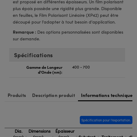
®
est proposé en différentes épaisseurs. Un film polarisant
s Optiques Lightpath
iques pour Caméras
plus épais possède une rigidité plus grande. Disponible
en feuilles, le Film Polarisant Linéaire (XP42) peut être
Rélai ou Coupleurs
ion Labs™
nalogiques
découpé pour l'adapter à tout besoin d'application.
es de Poche ou à Mesure Directe
ireWire
Remarque :
Des options personnalisées sont disponibles
sur demande.
rs
d'Imagerie
Spécifications
roduits : Microscopie
ics
produits : Caméras
Gamme de Longeur
400 - 700
d'Onde (nm):
n Gratings™
Produits
Description produit
Informations techniques
ax
s Optiques de SCHOTT
Spécification pour l'exportation.
Dia.
Dimensions
Épaisseur
Ra
Innovations