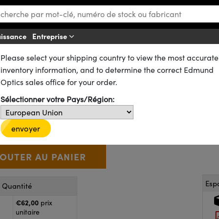
aissance
Entreprise
Af
Please select your shipping country to view the most accurate
ues
Lentilles Plan-Concaves (PCV)
inventory information, and to determine the correct Edmund
0 Distance Focal, NIR I bords n
Optics sales office for your order.
Sélectionner votre Pays/Région:
49-537-INK
CONTACT
D’autres traitements
€62
,00
+
 Selector
Use the plus and minus buttons to adjust the quantity.
envoyer
Esp
r Quantité
€62,00
prix
unitaire