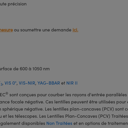
ute précision
mesure
ou soumettre une demande
ici.
surface de 600 à 1050 nm
F
,
VIS 0°
,
VIS-NIR
,
YAG-BBAR
et
NIR II
2
®
PEC
sont conçues pour courber les rayons d'entrée parallèles a
distance focale négative. Ces lentilles peuvent être utilisées pou
on sphérique négative. Les lentilles plan-concaves (PCV) sont 
 et les télescopes. Les Lentilles Plan-Concaves (PCV) Traité
 également disponibles
Non Traitées
et en options de traiteme