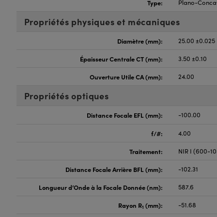
Type:
Plano-Conca
Propriétés physiques et mécaniques
Diamètre (mm):
25.00 ±0.025
Épaisseur Centrale CT (mm):
3.50 ±0.10
Ouverture Utile CA (mm):
24.00
Propriétés optiques
Distance Focale EFL (mm):
-100.00
f/#:
4.00
Traitement:
NIR I (600-1
Distance Focale Arrière BFL (mm):
-102.31
Longueur d’Onde à la Focale Donnée (nm):
587.6
Rayon R
(mm):
-51.68
1