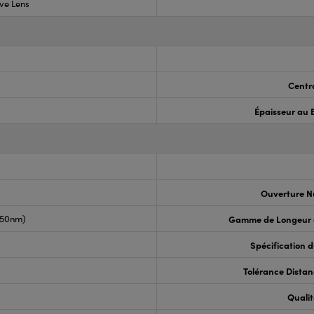
ve Lens
Centr
Épaisseur au 
Ouverture N
050nm)
Gamme de Longeur 
Spécification 
Tolérance Distan
Qualit