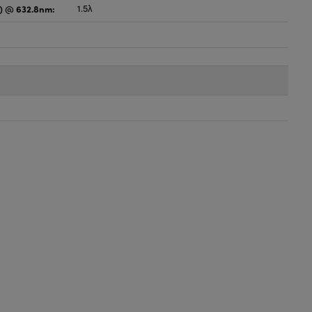
) @ 632.8nm:
1.5λ