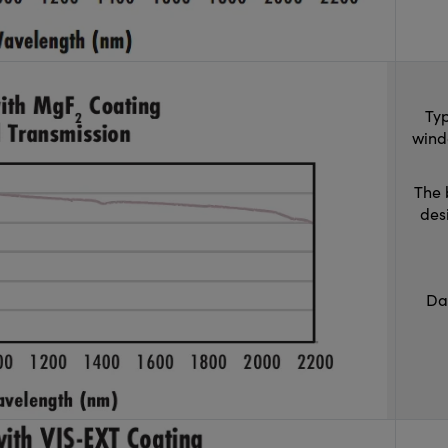
Typ
wind
The 
des
Da