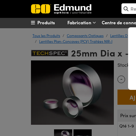
Produits
Fabrication
Centre de conn
Tous les Produits
Composants Optiques
Lentilles Optiq
Lentilles Plan-Concaves (PCV) Traitées NIR-I
25mm Dia x -10
#
Stock
-
Quantity
Prix su
Qté 1-9