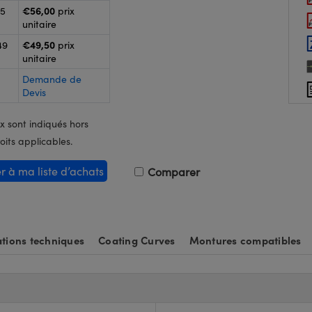
€56,00
25
prix
unitaire
€49,50
49
prix
unitaire
Demande de
Devis
x sont indiqués hors
oits applicables.
er à ma liste d’achats
Comparer
tions techniques
Coating Curves
Montures compatibles