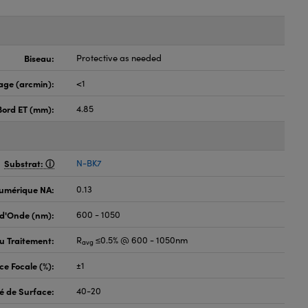
Biseau:
Protective as needed
age (arcmin):
<1
Bord ET (mm):
4.85
Substrat:
N-BK7
umérique NA:
0.13
d'Onde (nm):
600 - 1050
du Traitement:
R
≤0.5% @ 600 - 1050nm
avg
ce Focale (%):
±1
é de Surface:
40-20