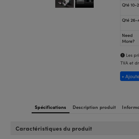
Qté 10-
Qté 26-
Need
More?
Les pri
TVA et dr
+ Ajout
Spécifications
Description produit
Informa
Caractéristiques du produit