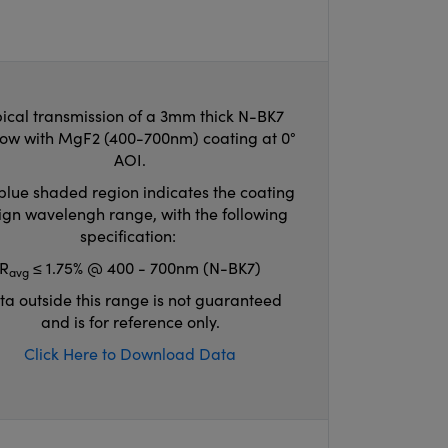
ical transmission of a 3mm thick N-BK7
ow with MgF2 (400-700nm) coating at 0°
AOI.
blue shaded region indicates the coating
ign wavelengh range, with the following
specification:
R
≤ 1.75% @ 400 - 700nm (N-BK7)
avg
ta outside this range is not guaranteed
and is for reference only.
Click Here to Download Data