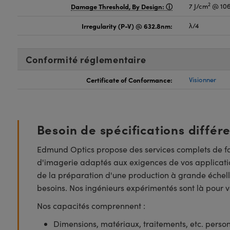
2
Damage Threshold, By Design:
7 J/cm
@ 106
Irregularity (P-V) @ 632.8nm:
λ/4
Conformité réglementaire
Certificate of Conformance:
Visionner
Besoin de spécifications différ
Edmund Optics propose des services complets de fa
d'imagerie adaptés aux exigences de vos applicatio
de la préparation d'une production à grande échell
besoins. Nos ingénieurs expérimentés sont là pour vo
Nos capacités comprennent :
Dimensions, matériaux, traitements, etc. perso