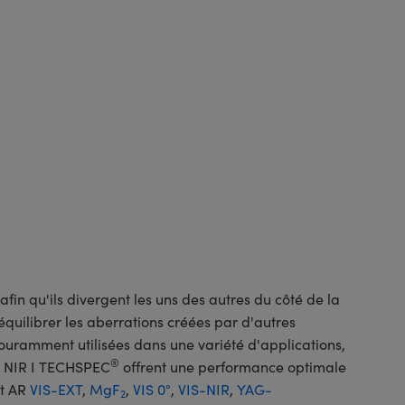
fin qu'ils divergent les uns des autres du côté de la
r équilibrer les aberrations créées par d'autres
couramment utilisées dans une variété d'applications,
®
es NIR I TECHSPEC
offrent une performance optimale
nt AR
VIS-EXT
,
MgF
,
VIS 0°
,
VIS-NIR
,
YAG-
2