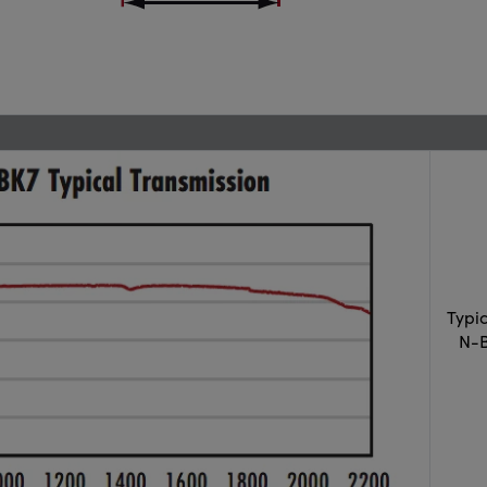
Typi
N-B