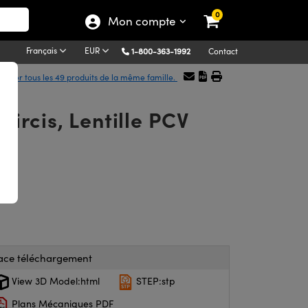
0
Mon compte
Français
EUR
1-800-363-1992
Contact
ficher tous les 49 produits de la même famille.
oircis, Lentille PCV
ace téléchargement
View 3D Model:html
STEP:stp
Plans Mécaniques PDF