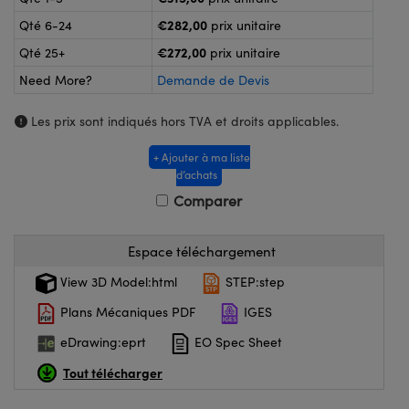
®
s Optiques Lightpath
€282,00
Qté 6-24
prix unitaire
nalogiques
Rélai ou Coupleurs
on Labs™
€272,00
Qté 25+
prix unitaire
reWire
Need More?
Demande de Devis
s de Poche ou à Mesure Directe
'Imagerie
Les prix sont indiqués hors TVA et droits applicables.
rs
roduits : Caméras
+ Ajouter à ma liste
roduits : Microscopie
ics
d’achats
Comparer
n Gratings™
Espace téléchargement
View 3D Model:html
STEP:step
ax
Plans Mécaniques PDF
IGES
s Optiques de SCHOTT
eDrawing:eprt
EO Spec Sheet
Tout télécharger
Innovations