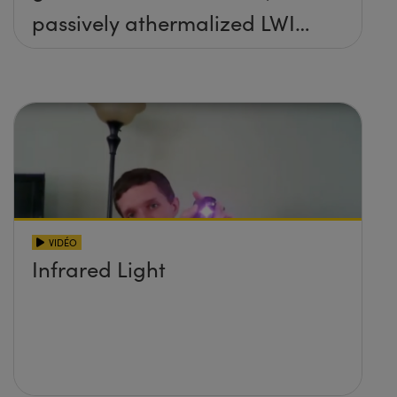
passively athermalized LWIR
imaging systems
VIDÉO
Infrared Light