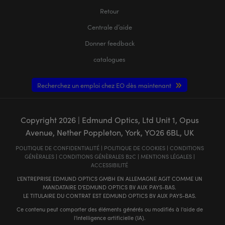
Retour
Centrale d’aide
Donner feedback
catalogues
Recherchez un emploi chez EO dès maintenant
Copyright
2026
| Edmund Optics, Ltd Unit 1, Opus
Avenue, Nether Poppleton, York, YO26 6BL, UK
POLITIQUE DE CONFIDENTIALITÉ
|
POLITIQUE DE COOKIES
|
CONDITIONS
GÉNÈRALES
|
CONDITIONS GÉNÈRALES B2C
|
MENTIONS LÉGALES
|
ACCESSIBILITÉ
L'ENTREPRISE EDMUND OPTICS GMBH EN ALLEMAGNE AGIT COMME UN
MANDATAIRE D'EDMUND OPTICS BV AUX PAYS-BAS.
LE TITULAIRE DU CONTRAT EST EDMUND OPTICS BV AUX PAYS-BAS.
Ce contenu peut comporter des éléments générés ou modifiés à l'aide de
l'intelligence artificielle (IA).