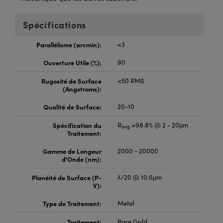
®
s Optiques Lightpath
iques pour Caméras
Spécifications
Rélai ou Coupleurs
ion Labs™
nalogiques
Parallélisme (arcmin):
<3
es de Poche ou à Mesure Directe
ireWire
Ouverture Utile (%):
90
rs
d'Imagerie
Rugosité de Surface
<50 RMS
(Angstroms):
roduits : Microscopie
ics
produits : Caméras
Qualité de Surface:
20-10
Spécification du
R
>98.8% @ 2 - 20μm
avg
Traitement:
n Gratings™
Gamme de Longeur
2000 - 20000
ax
d'Onde (nm):
Planéité de Surface (P-
λ/20 @ 10.6μm
s Optiques de SCHOTT
V):
Type de Traitement:
Metal
Traitement:
Bare Gold
Innovations