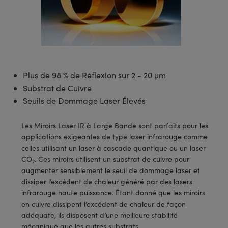
s Optiques
s de Faisceaux Laser
es Optomécaniques
Réfléchissants
ies quantiques
llumination
roduits : Laboratoire et
in de Série: Mires
certifiés: Test et Détection
n Cinématographique et
asler
s Optiques Actifs
bo
n
hie Avancée
s Optiques de SCHOTT
pour Microscopie Laser
produits : Optomécanique
 TECHSPEC® de Microscopie
MR
n de Série: Test et Détection
certifiés : Laboratoire ou
DS Imaging
roduits : Test et Détection
aser
n
s pour Objectifs d’Imagerie
nfrarouges (IR)
 Isolateurs
e Microscopie
 matériaux au laser
in de Série: Laboratoire ou
UCID Vision Labs
n
Plus de 98 % de Réflexion sur 2 - 20 μm
iques
s Laser
 pour la Microscopie
aphie par cohérence optique
ner
®
xelink
roduits : Laboratoire et
Substrat de Cuivre
aser
ser
de Microscope
n
Seuils de Dommage Laser Élevés
AI
ltrarapides
Optiques Laser
 Microscopie
Les Miroirs Laser IR à Large Bande sont parfaits pour les
3D
applications exigeantes de type laser infrarouge comme
s Optiques Traités par
d'Imagerie Modulaires Zoom
ng Development Systems
celles utilisant un laser à cascade quantique ou un laser
ion Ionique
ameras
CO
. Ces miroirs utilisent un substrat de cuivre pour
2
 la Microscopie
hoto-Optical
augmenter sensiblement le seuil de dommage laser et
ptiques Diffractifs (DOE)
méras
dissiper l’excédent de chaleur généré par des lasers
ou Micromètres
infrarouge haute puissance. Étant donné que les miroirs
produits: Optiques
 Cameras
en cuivre dissipent l’excédent de chaleur de façon
s de Microscopie
adéquate, ils disposent d’une meilleure stabilité
es et Composants
mécanique que les autres substrats.