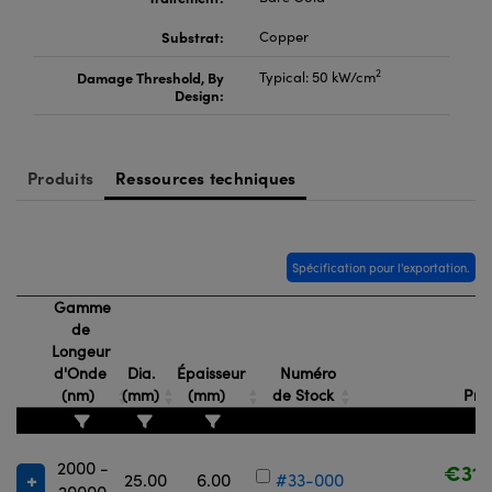
Substrat:
Copper
2
Damage Threshold, By
Typical: 50 kW/cm
Design:
Produits
Ressources techniques
Spécification pour l'exportation.
Gamme
de
Longeur
d'Onde
Dia.
Épaisseur
Numéro
(nm)
(mm)
(mm)
de Stock
Pri
2000 -
€315
25.00
6.00
#33-000
20000