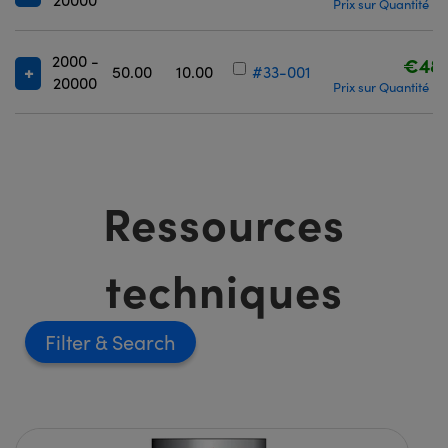
Prix sur Quantité
D
|
2000 -
€483
50.00
10.00
#33-001
20000
Prix sur Quantité
D
|
Ressources
techniques
Filter