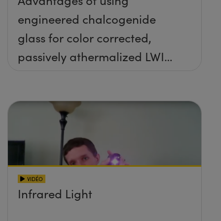
engineered chalcogenide
glass for color corrected,
passively athermalized LWIR
imaging systems
VIDÉO
Infrared Light