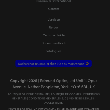
Bureaux à l’international
Contact
Livraison
Retour
Centrale d’aide
Donner feedback
catalogues
Recherchez un emploi chez EO dès maintenant
Copyright
2026
| Edmund Optics, Ltd Unit 1, Opus
Avenue, Nether Poppleton, York, YO26 6BL, UK
POLITIQUE DE CONFIDENTIALITÉ
|
POLITIQUE DE COOKIES
|
CONDITIONS
GÉNÈRALES
|
CONDITIONS GÉNÈRALES B2C
|
MENTIONS LÉGALES
|
ACCESSIBILITÉ
L'ENTREPRISE EDMUND OPTICS GMBH EN ALLEMAGNE AGIT COMME UN