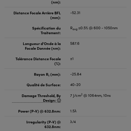
(nm):
Distance Focale Arrière BFL
-52.31
(mm):
Spécification du
R
≤0.5% @ 600 - 1050nm
avg
Traitement:
Longueur d’Onde à la
587.6
Focale Donnée (nm):
Tolérance Distance Focale
±1
(%):
Rayon R
(mm):
-25.84
1
Qualité de Surface:
40-20
2
Damage Threshold, By
7 J/cm
@ 1064nm, 10ns
Design:
Power (P-V) @ 632.8nm:
1.5λ
Irregularity (P-V) @
λ/4
632.8nm: