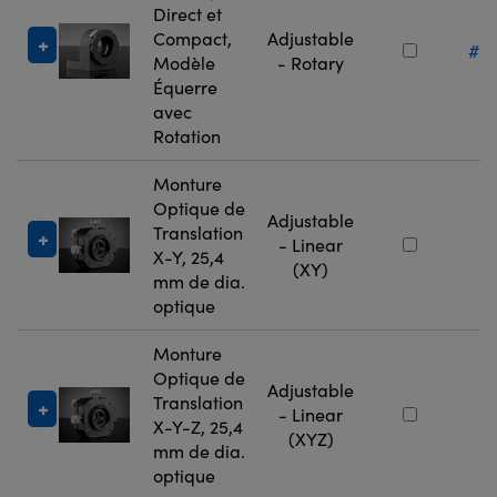
Direct et
Compact,
Adjustable
#36
Modèle
- Rotary
Équerre
avec
Rotation
Monture
Optique de
Adjustable
Translation
#
- Linear
X-Y, 25,4
9
(XY)
mm de dia.
optique
Monture
Optique de
Adjustable
Translation
#
- Linear
X-Y-Z, 25,4
9
(XYZ)
mm de dia.
optique