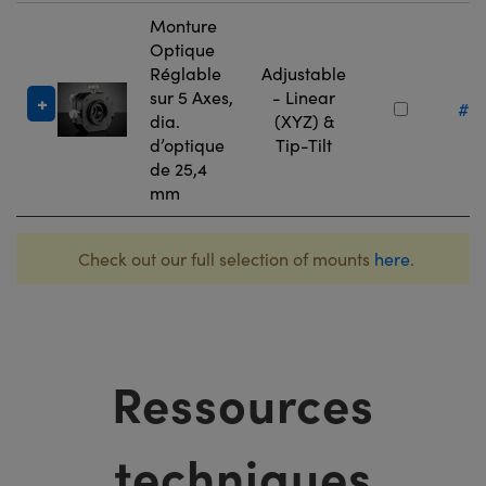
Monture
Optique
Réglable
Adjustable
sur 5 Axes,
- Linear
#13
dia.
(XYZ) &
d’optique
Tip-Tilt
de 25,4
mm
Check out our full selection of mounts
here
.
Ressources
techniques