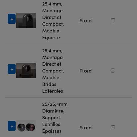
25,4 mm,
Montage
Direct et
#
Fixed
Compact,
4
Modèle
Équerre
25,4 mm,
Montage
Direct et
#
Compact,
Fixed
4
Modèle
Brides
Latérales
25/25,4mm
Diamètre,
Support
Lentilles
#
Fixed
Épaisses
2