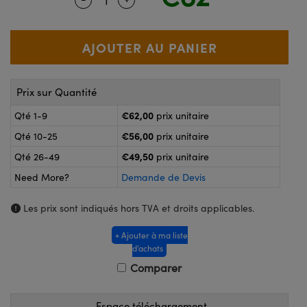
®
s Optiques Lightpath
nalogiques
Rélai ou Coupleurs
on Labs™
reWire
s de Poche ou à Mesure Directe
'Imagerie
Prix sur Quantité
rs
roduits : Caméras
€62,00
Qté 1-9
prix unitaire
roduits : Microscopie
ics
€56,00
Qté 10-25
prix unitaire
€49,50
Qté 26-49
prix unitaire
Need More?
Demande de Devis
n Gratings™
Les prix sont indiqués hors TVA et droits applicables.
ax
+ Ajouter à ma liste
s Optiques de SCHOTT
d’achats
Comparer
Espace téléchargement
Innovations