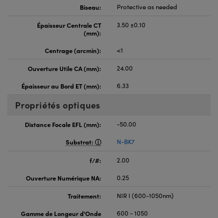
Biseau:
Protective as needed
Épaisseur Centrale CT
3.50 ±0.10
(mm):
Centrage (arcmin):
<1
Ouverture Utile CA (mm):
24.00
Épaisseur au Bord ET (mm):
6.33
Propriétés optiques
Distance Focale EFL (mm):
-50.00
Substrat:
N-BK7
f/#:
2.00
Ouverture Numérique NA:
0.25
Traitement:
NIR I (600-1050nm)
Gamme de Longeur d'Onde
600 - 1050