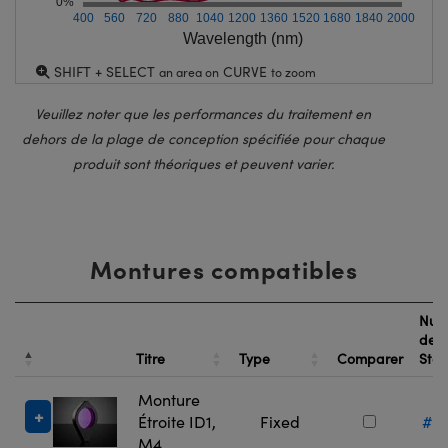
0%
400
560
720
880
1040
1200
1360
1520
1680
1840
2000
Wavelength (nm)
SHIFT + SELECT
CURVE
an area on
to zoom
Veuillez noter que les performances du traitement en
dehors de la plage de conception spécifiée pour chaque
produit sont théoriques et peuvent varier.
Montures compatibles
Num
de
Titre
Type
Comparer
Sto
Monture
Étroite ID1,
Fixed
#13
M4