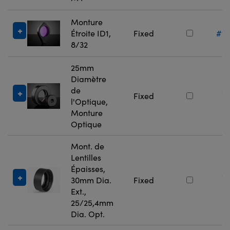
Monture
Étroite ID1,
Fixed
#13
8/32
25mm
Diamètre
de
#
Fixed
l'Optique,
5
Monture
Optique
Mont. de
Lentilles
Épaisses,
#
30mm Dia.
Fixed
5
Ext.,
25/25,4mm
Dia. Opt.