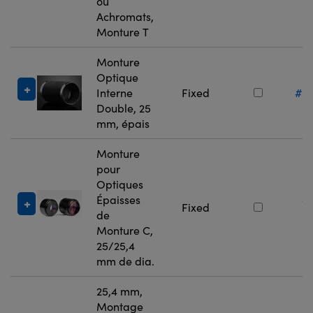
ou
Achromats,
Monture T
Monture
Optique
Interne
Fixed
#11
Double, 25
mm, épais
Monture
pour
Optiques
Épaisses
#
Fixed
de
3
Monture C,
25/25,4
mm de dia.
25,4 mm,
Montage