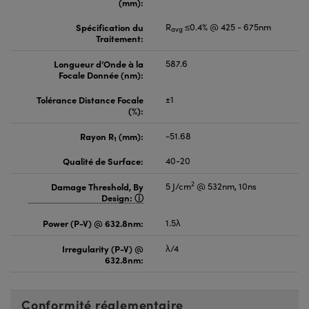
(mm):
Spécification du
R
≤0.4% @ 425 - 675nm
avg
Traitement:
Longueur d’Onde à la
587.6
Focale Donnée (nm):
Tolérance Distance Focale
±1
(%):
Rayon R
(mm):
-51.68
1
Qualité de Surface:
40-20
2
Damage Threshold, By
5 J/cm
@ 532nm, 10ns
Design:
Power (P-V) @ 632.8nm:
1.5λ
Irregularity (P-V) @
λ/4
632.8nm:
Conformité réglementaire