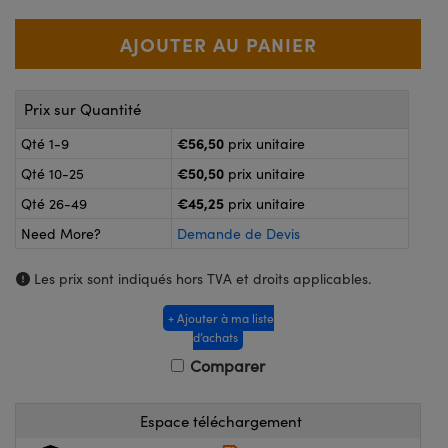
®
s Optiques Lightpath
nalogiques
Rélai ou Coupleurs
on Labs™
reWire
s de Poche ou à Mesure Directe
Prix sur Quantité
'Imagerie
rs
€56,50
Qté 1-9
prix unitaire
roduits : Caméras
€50,50
Qté 10-25
prix unitaire
roduits : Microscopie
ics
€45,25
Qté 26-49
prix unitaire
Need More?
Demande de Devis
n Gratings™
Les prix sont indiqués hors TVA et droits applicables.
ax
+ Ajouter à ma liste
d’achats
s Optiques de SCHOTT
Comparer
Espace téléchargement
Innovations