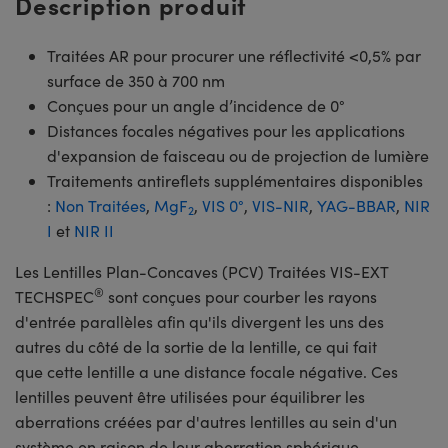
Description produit
Traitées AR pour procurer une réflectivité <0,5% par
surface de 350 à 700 nm
Conçues pour un angle d’incidence de 0°
Distances focales négatives pour les applications
d'expansion de faisceau ou de projection de lumière
Traitements antireflets supplémentaires disponibles
:
Non Traitées
,
MgF
,
VIS 0°
,
VIS-NIR
,
YAG-BBAR
,
NIR
2
I
et
NIR II
Les Lentilles Plan-Concaves (PCV) Traitées VIS-EXT
®
TECHSPEC
sont conçues pour courber les rayons
d'entrée parallèles afin qu'ils divergent les uns des
autres du côté de la sortie de la lentille, ce qui fait
que cette lentille a une distance focale négative. Ces
lentilles peuvent être utilisées pour équilibrer les
aberrations créées par d'autres lentilles au sein d'un
système en raison de leur aberration sphérique