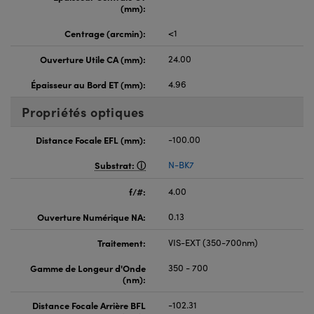
(mm):
Centrage (arcmin):
<1
Ouverture Utile CA (mm):
24.00
Épaisseur au Bord ET (mm):
4.96
Propriétés optiques
Distance Focale EFL (mm):
-100.00
Substrat:
N-BK7
f/#:
4.00
Ouverture Numérique NA:
0.13
Traitement:
VIS-EXT (350-700nm)
Gamme de Longeur d'Onde
350 - 700
(nm):
Distance Focale Arrière BFL
-102.31