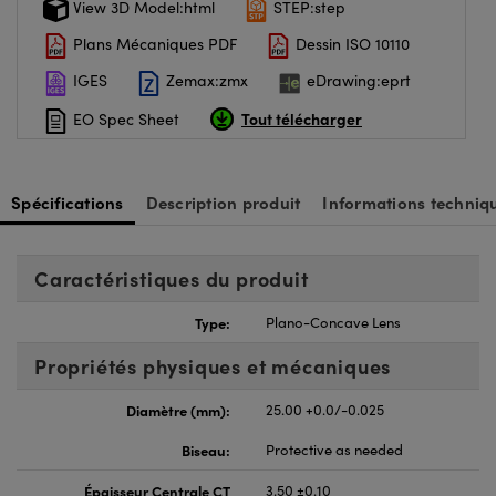
View 3D Model:html
STEP:step
Plans Mécaniques PDF
Dessin ISO 10110
IGES
Zemax:zmx
eDrawing:eprt
Tout télécharger
EO Spec Sheet
Spécifications
Description produit
Informations techniq
Caractéristiques du produit
Type:
Plano-Concave Lens
Propriétés physiques et mécaniques
Diamètre (mm):
25.00 +0.0/-0.025
Biseau:
Protective as needed
Épaisseur Centrale CT
3.50 ±0.10