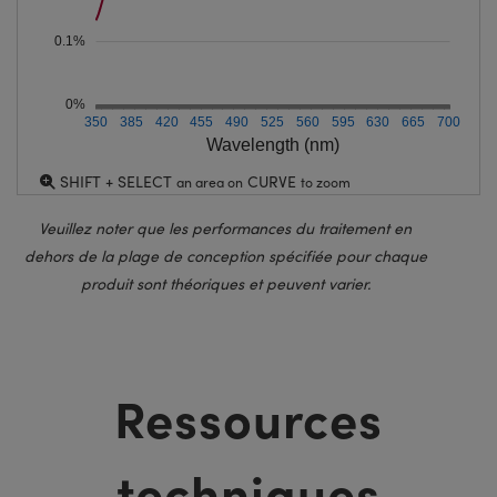
0.1%
0%
350
385
420
455
490
525
560
595
630
665
700
Wavelength (nm)
SHIFT + SELECT
CURVE
an area on
to zoom
Veuillez noter que les performances du traitement en
dehors de la plage de conception spécifiée pour chaque
produit sont théoriques et peuvent varier.
Ressources
techniques