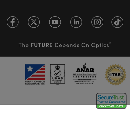
FUTURE
The
Depends On Optics
®