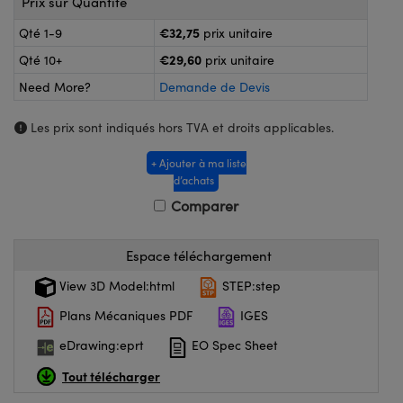
Prix sur Quantité
®
Optiques Lightpath
logiques
€32,75
Qté 1-9
prix unitaire
lai ou Coupleurs
n Labs™
€29,60
Qté 10+
prix unitaire
eWire
 de Poche ou à Mesure Directe
Need More?
Demande de Devis
Imagerie
Les prix sont indiqués hors TVA et droits applicables.
oduits : Caméras
+ Ajouter à ma liste
oduits : Microscopie
s
d’achats
Comparer
Gratings™
Espace téléchargement
View 3D Model:html
STEP:step
Plans Mécaniques PDF
IGES
 Optiques de SCHOTT
eDrawing:eprt
EO Spec Sheet
Tout télécharger
novations