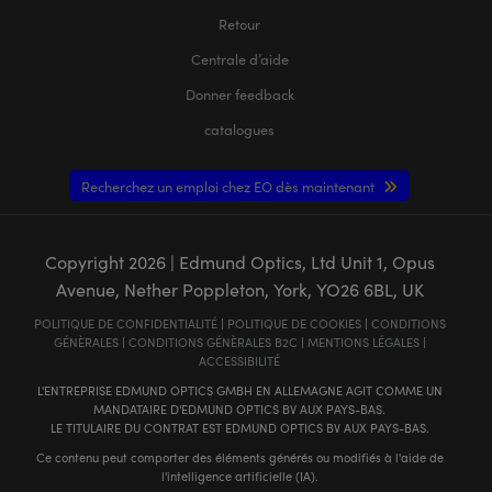
Retour
Centrale d’aide
Donner feedback
catalogues
Recherchez un emploi chez EO dès maintenant
Copyright
2026
| Edmund Optics, Ltd Unit 1, Opus
Avenue, Nether Poppleton, York, YO26 6BL, UK
POLITIQUE DE CONFIDENTIALITÉ
|
POLITIQUE DE COOKIES
|
CONDITIONS
GÉNÈRALES
|
CONDITIONS GÉNÈRALES B2C
|
MENTIONS LÉGALES
|
ACCESSIBILITÉ
L'ENTREPRISE EDMUND OPTICS GMBH EN ALLEMAGNE AGIT COMME UN
MANDATAIRE D'EDMUND OPTICS BV AUX PAYS-BAS.
LE TITULAIRE DU CONTRAT EST EDMUND OPTICS BV AUX PAYS-BAS.
Ce contenu peut comporter des éléments générés ou modifiés à l'aide de
l'intelligence artificielle (IA).