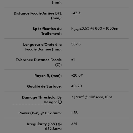
(nm):
Distance Focale Arrière BFL
-42.31
(mm):
Spécification du
R
≤0.5% @ 600 - 1050nm
avg
Traitement:
Longueur d’Onde à la
587.6
Focale Donnée (nm):
Tolérance Distance Focale
±1
(%):
Rayon R
(mm):
-20.67
1
Qualité de Surface:
40-20
2
Damage Threshold, By
7 J/cm
@ 1064nm, 10ns
Design:
Power (P-V) @ 632.8nm:
1.5λ
Irregularity (P-V) @
λ/4
632.8nm: