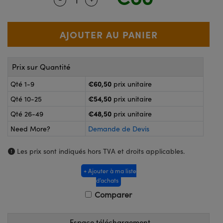
®
s Optiques Lightpath
nalogiques
Rélai ou Coupleurs
on Labs™
reWire
s de Poche ou à Mesure Directe
'Imagerie
Prix sur Quantité
rs
roduits : Caméras
€60,50
Qté 1-9
prix unitaire
roduits : Microscopie
ics
€54,50
Qté 10-25
prix unitaire
€48,50
Qté 26-49
prix unitaire
Need More?
Demande de Devis
n Gratings™
Les prix sont indiqués hors TVA et droits applicables.
ax
+ Ajouter à ma liste
s Optiques de SCHOTT
d’achats
Comparer
Espace téléchargement
Innovations