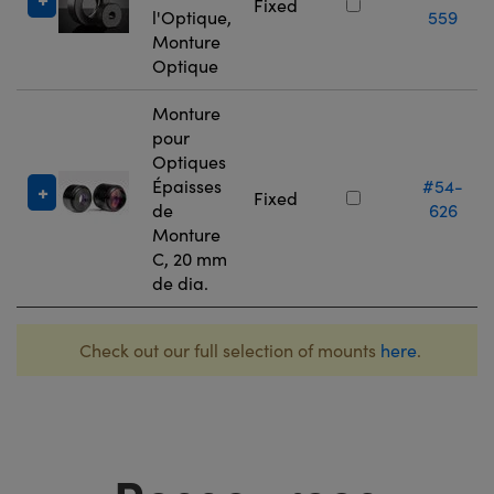
Fixed
l'Optique,
559
Monture
Optique
Monture
pour
Optiques
Épaisses
#54-
Fixed
de
626
Monture
C, 20 mm
de dia.
Check out our full selection of mounts
here
.