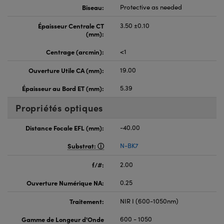
Biseau:
Protective as needed
Épaisseur Centrale CT
3.50 ±0.10
(mm):
Centrage (arcmin):
<1
Ouverture Utile CA (mm):
19.00
Épaisseur au Bord ET (mm):
5.39
Propriétés optiques
Distance Focale EFL (mm):
-40.00
Substrat:
N-BK7
f/#:
2.00
Ouverture Numérique NA:
0.25
Traitement:
NIR I (600-1050nm)
Gamme de Longeur d'Onde
600 - 1050