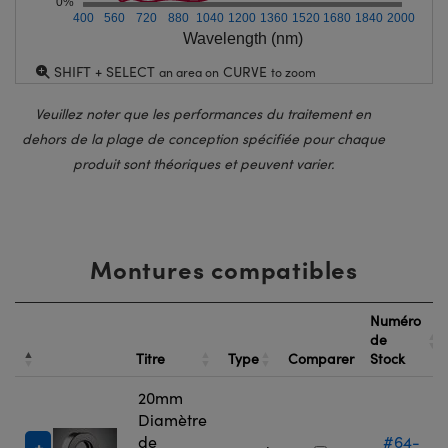
0%
400
560
720
880
1040
1200
1360
1520
1680
1840
2000
Wavelength (nm)
SHIFT + SELECT
CURVE
an area on
to zoom
Veuillez noter que les performances du traitement en
dehors de la plage de conception spécifiée pour chaque
produit sont théoriques et peuvent varier.
Montures compatibles
Numéro
de
Titre
Type
Comparer
Stock
20mm
Diamètre
de
#64-