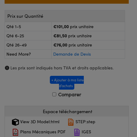
®
s Optiques Lightpath
nalogiques
Rélai ou Coupleurs
on Labs™
Prix sur Quantité
reWire
€101,00
Qté 1-5
prix unitaire
s de Poche ou à Mesure Directe
€81,50
Qté 6-25
prix unitaire
'Imagerie
rs
€76,00
Qté 26-49
prix unitaire
roduits : Caméras
Need More?
Demande de Devis
roduits : Microscopie
ics
Les prix sont indiqués hors TVA et droits applicables.
+ Ajouter à ma liste
n Gratings™
d’achats
Comparer
ax
s Optiques de SCHOTT
Espace téléchargement
View 3D Model:html
STEP:step
Plans Mécaniques PDF
IGES
Innovations