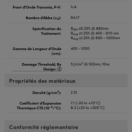
Front d'Onde Transmis, P-V:
λ/4
Nombre d'Abbe (v
):
64.17
d
Spécification du
R
≤0.25% @ 880nm
abs
Traitement:
R
≤1.25% @ 400 - 870 nm
avg
R
≤1.25% @ 890 - 1000nm
avg
Gamme de Longeur d'Onde
400 - 1000
(nm):
2
Damage Threshold, By
5 J/cm
@ 532nm, 10ns
Design:
Propriétés des matériaux
3
Densité (g/cm
):
2.51
Coéfficient d'Expansion
7.1 (-30 to +70°C)
-6
Thermique CTE (10
/°C):
8.3 (+20 to +300°C)
Conformité réglementaire