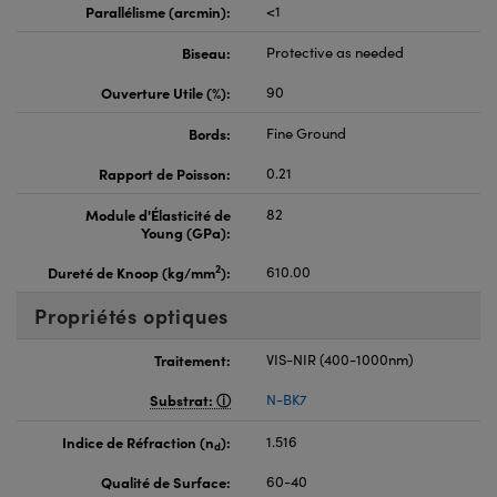
Parallélisme (arcmin):
<1
Biseau:
Protective as needed
Ouverture Utile (%):
90
Bords:
Fine Ground
Rapport de Poisson:
0.21
Module d'Élasticité de
82
Young (GPa):
2
Dureté de Knoop (kg/mm
):
610.00
Propriétés optiques
Traitement:
VIS-NIR (400-1000nm)
Substrat:
N-BK7
Indice de Réfraction (n
):
1.516
d
Qualité de Surface:
60-40