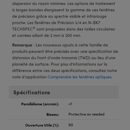
®
s Optiques Lightpath
iques pour Caméras
dispersion du rayon minimes. Les options de traitement
à larges bandes élargissent la gamme de ces fenêtres
Rélai ou Coupleurs
ion Labs™
nalogiques
de précision grâce au spectre visible et infrarouge
proche. Les Fenêtres de Précision λ/4 en N-BK7
es de Poche ou à Mesure Directe
®
ireWire
TECHSPEC
sont proposées dans des tailles circulaires
et carrées allant de 2 mm à 200 mm.
rs
d'Imagerie
Remarque
: Les nouveaux ajouts à cette famille de
produits peuvent être précisés avec une spécification de
roduits : Microscopie
ics
produits : Caméras
distorsion du front d'onde transmis (TWD) au lieu d'une
planéité de surface. Pour plus d'informations sur la
différence entre ces deux spécifications, consultez notre
note d'application
Comprendre les fenêtres optiques
.
n Gratings™
ax
Spécifications
Parallélisme (arcmin):
<1
s Optiques de SCHOTT
Biseau:
Protective as needed
Ouverture Utile (%):
90
Innovations