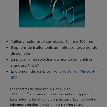
s Optiques
s de Faisceaux Laser
es Optomécaniques
Réfléchissants
ies quantiques
llumination
roduits : Laboratoire et
in de Série: Mires
certifiés: Test et Détection
n Cinématographique et
asler
s Optiques Actifs
bo
n
hie Avancée
s Optiques de SCHOTT
pour Microscopie Laser
produits : Optomécanique
 TECHSPEC® de Microscopie
MR
n de Série: Test et Détection
certifiés : Laboratoire ou
DS Imaging
roduits : Test et Détection
aser
n
s pour Objectifs d’Imagerie
nfrarouges (IR)
 Isolateurs
e Microscopie
 matériaux au laser
in de Série: Laboratoire ou
UCID Vision Labs
n
iques
s Laser
 pour la Microscopie
aphie par cohérence optique
ner
®
xelink
roduits : Laboratoire et
Tailles circulaires et carrées de 2 mm à 200 mm
aser
ser
de Microscope
n
8 options de traitements antireflets à large bande
AI
disponibles
ltrarapides
Optiques Laser
 Microscopie
La plus grande sélection au monde de fenêtres
3D
standard N-BK7
s Optiques Traités par
d'Imagerie Modulaires Zoom
ng Development Systems
Également disponibles :
Fenêtres Ultra-Minces N-
ion Ionique
ameras
BK7
 la Microscopie
hoto-Optical
ptiques Diffractifs (DOE)
méras
ou Micromètres
Les Fenêtres de Précision λ/4 en N-BK7
produits: Optiques
 Cameras
®
TECHSPEC
conviennent parfaitement aux applications
s de Microscopie
laser industrielles et de faible puissance. Leur concept à
es et Composants
tolérances étroites produit une distorsion et une