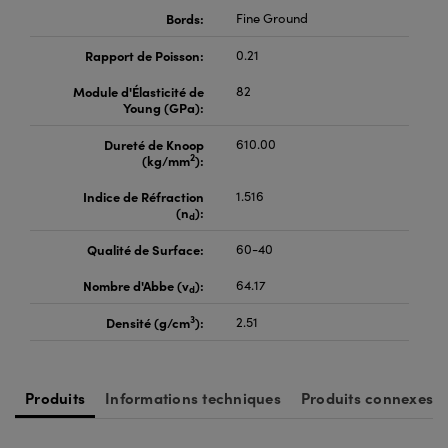
Bords:
Fine Ground
Rapport de Poisson:
0.21
Module d'Élasticité de
82
Young (GPa):
Dureté de Knoop
610.00
2
(kg/mm
):
Indice de Réfraction
1.516
(n
):
d
Qualité de Surface:
60-40
Nombre d'Abbe (v
):
64.17
d
3
Densité (g/cm
):
2.51
Produits
Informations techniques
Produits connexes