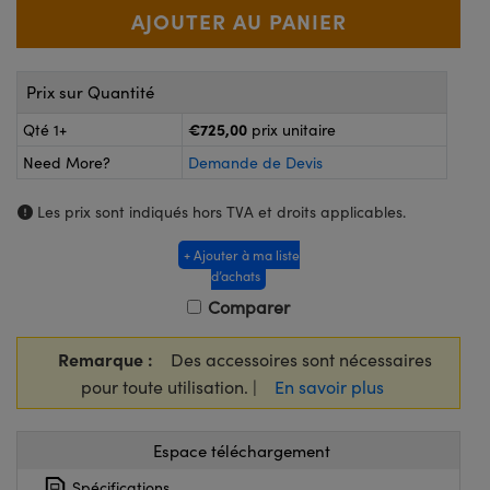
®
s Optiques Lightpath
iques pour Caméras
Rélai ou Coupleurs
ion Labs™
nalogiques
Prix sur Quantité
es de Poche ou à Mesure Directe
ireWire
€725,00
Qté 1+
prix unitaire
rs
d'Imagerie
Need More?
Demande de Devis
roduits : Microscopie
ics
produits : Caméras
Les prix sont indiqués hors TVA et droits applicables.
+ Ajouter à ma liste
d’achats
n Gratings™
Comparer
ax
Remarque :
Des accessoires sont nécessaires
pour toute utilisation. |
En savoir plus
s Optiques de SCHOTT
Espace téléchargement
Spécifications
Innovations