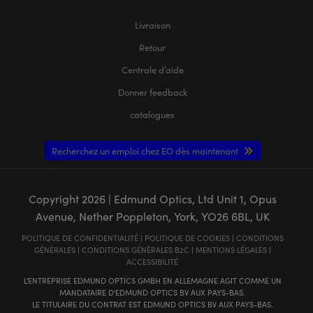
Livraison
Retour
Centrale d’aide
Donner feedback
catalogues
Recherchez un emploi chez EO dès maintenant
Copyright
2026
| Edmund Optics, Ltd Unit 1, Opus
Avenue, Nether Poppleton, York, YO26 6BL, UK
POLITIQUE DE CONFIDENTIALITÉ
|
POLITIQUE DE COOKIES
|
CONDITIONS
GÉNÈRALES
|
CONDITIONS GÉNÈRALES B2C
|
MENTIONS LÉGALES
|
ACCESSIBILITÉ
L'ENTREPRISE EDMUND OPTICS GMBH EN ALLEMAGNE AGIT COMME UN
MANDATAIRE D'EDMUND OPTICS BV AUX PAYS-BAS.
LE TITULAIRE DU CONTRAT EST EDMUND OPTICS BV AUX PAYS-BAS.