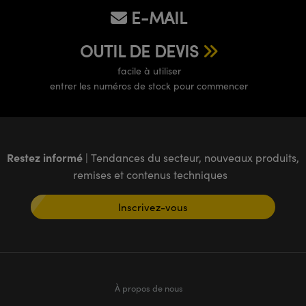
®
s Optiques Lightpath
iques pour Caméras
E-MAIL
Rélai ou Coupleurs
ion Labs™
nalogiques
OUTIL DE DEVIS
es de Poche ou à Mesure Directe
ireWire
facile à utiliser
entrer les numéros de stock pour commencer
rs
d'Imagerie
roduits : Microscopie
ics
produits : Caméras
Restez informé
| Tendances du secteur, nouveaux produits,
remises et contenus techniques
n Gratings™
Inscrivez-vous
ax
s Optiques de SCHOTT
À propos de nous
Innovations