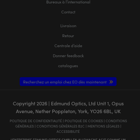
Bureaux à l’international
Contact
Livraison
Retour
Centrale d’aide
Donner feedback
catalogues
Recherchez un emploi chez EO dès maintenant
Copyright
2026
| Edmund Optics, Ltd Unit 1, Opus
Avenue, Nether Poppleton, York, YO26 6BL, UK
POLITIQUE DE CONFIDENTIALITÉ
|
POLITIQUE DE COOKIES
|
CONDITIONS
GÉNÈRALES
|
CONDITIONS GÉNÈRALES B2C
|
MENTIONS LÉGALES
|
ACCESSIBILITÉ
L'ENTREPRISE EDMUND OPTICS GMBH EN ALLEMAGNE AGIT COMME UN