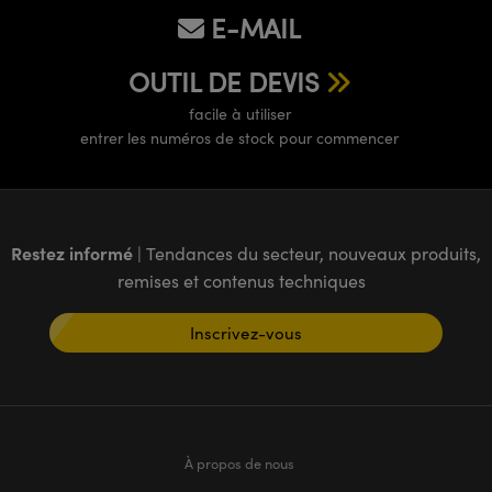
®
s Optiques Lightpath
iques pour Caméras
E-MAIL
Rélai ou Coupleurs
ion Labs™
nalogiques
OUTIL DE DEVIS
es de Poche ou à Mesure Directe
ireWire
facile à utiliser
entrer les numéros de stock pour commencer
rs
d'Imagerie
roduits : Microscopie
ics
produits : Caméras
Restez informé
| Tendances du secteur, nouveaux produits,
remises et contenus techniques
n Gratings™
Inscrivez-vous
ax
s Optiques de SCHOTT
À propos de nous
Innovations