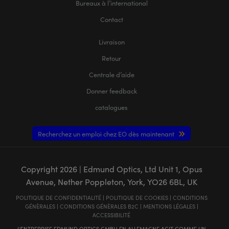
Bureaux à l’international
Contact
Livraison
Retour
Centrale d’aide
Donner feedback
catalogues
Recherchez un emploi chez EO dès maintenant
Copyright
2026
| Edmund Optics, Ltd Unit 1, Opus
Avenue, Nether Poppleton, York, YO26 6BL, UK
POLITIQUE DE CONFIDENTIALITÉ
|
POLITIQUE DE COOKIES
|
CONDITIONS
GÉNÈRALES
|
CONDITIONS GÉNÈRALES B2C
|
MENTIONS LÉGALES
|
ACCESSIBILITÉ
L'ENTREPRISE EDMUND OPTICS GMBH EN ALLEMAGNE AGIT COMME UN