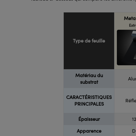
Metal
Extr
Type de feuille
Matériau du
Alu
substrat
CARACTÉRISTIQUES
Réfl
PRINCIPALES
Épaisseur
1
Apparence
D