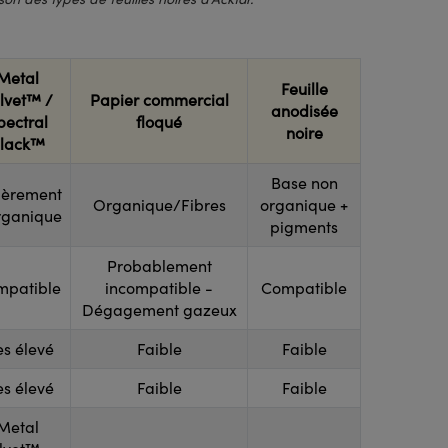
Metal
Feuille
lvet™ /
Papier commercial
anodisée
pectral
floqué
noire
lack™
Base non
ièrement
Organique/Fibres
organique +
rganique
pigments
Probablement
mpatible
incompatible -
Compatible
Dégagement gazeux
ès élevé
Faible
Faible
ès élevé
Faible
Faible
Metal