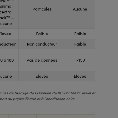
lvet™ –
inimal
Particules
Aucune
pectral
lack™ –
ucune
Élevée
Faible
Faible
nducteur
Non conducteur
Faible
0 à 180
Pas de données
~150
ucune
Élevée
Élevée
es de blocage de la lumière de l'Acktar Metal Velvet et
ort au papier floqué et à l'anodisation noire.