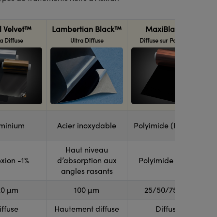
 Velvet™
Lambertian Black™
MaxiBlack™
a Diffuse
Ultra Diffuse
Diffuse sur Polyimide
minium
Acier inoxydable
Polyimide (Kapton)
Haut niveau
exion -1%
d’absorption aux
Polyimide mince
angles rasants
20 µm
100 µm
25/50/75 µm
iffuse
Hautement diffuse
Diffuse