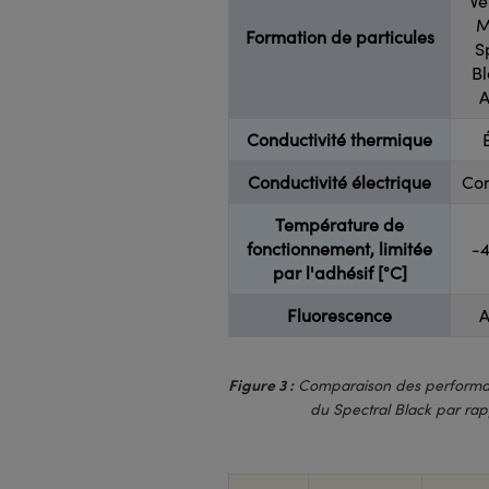
Ve
M
Formation de particules
S
B
A
Conductivité thermique
Conductivité électrique
Co
Température de
fonctionnement, limitée
-4
par l'adhésif [°C]
Fluorescence
A
Figure 3 :
Comparaison des performanc
du Spectral Black par rapp