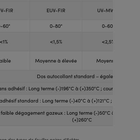
V-FIR
EUV-FIR
UV-MWIR
-60°
0-80°
0-60°
<1%
<1,5%
<2,5%
aible
Moyenne à élevée
Moyennne
Dos autocollant standard – également dispon
ans adhésif : Long terme (-)196°C à (+)350°C ; court terme jus
adhésif standard : Long terme (-)40°C à (+)121°C ; court terme
 faible dégagement gazeux : Long terme (-)50°C à (+)150°C ; 
(+)260°C
n des types de feuilles noires d'Acktar.