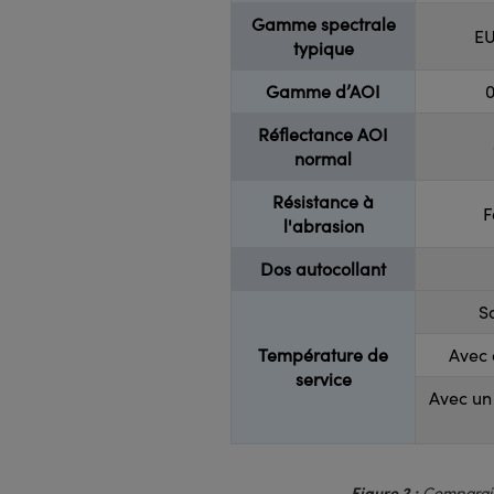
Gamme spectrale
EU
typique
Gamme d’AOI
0
Réflectance AOI
normal
Résistance à
F
l'abrasion
Dos autocollant
S
Température de
Avec 
service
Avec un
Figure 2 :
Comparaiso