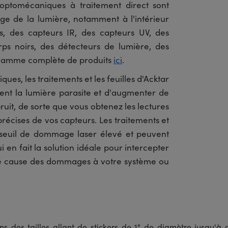
 optomécaniques à traitement direct sont
ge de la lumière, notamment à l'intérieur
urs, des capteurs IR, des capteurs UV, des
rps noirs, des détecteurs de lumière, des
 gamme complète de produits
ici
.
ques, les traitements et les feuilles d'Acktar
ent la lumière parasite et d'augmenter de
ruit, de sorte que vous obtenez les lectures
s précises de vos capteurs. Les traitements et
n seuil de dommage laser élevé et peuvent
 en fait la solution idéale pour intercepter
 ne cause des dommages à votre système ou
s des tailles allant de stickers de 1" de diamètre jusqu'à 