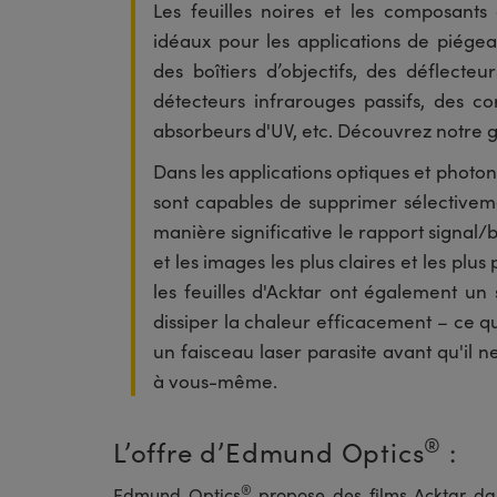
Les feuilles noires et les composants
idéaux pour les applications de piégea
des boîtiers d’objectifs, des déflecte
détecteurs infrarouges passifs, des co
absorbeurs d'UV, etc. Découvrez notre
Dans les applications optiques et photoni
sont capables de supprimer sélectivem
manière significative le rapport signal/b
et les images les plus claires et les plu
les feuilles d'Acktar ont également u
dissiper la chaleur efficacement – ce qui
un faisceau laser parasite avant qu'il
à vous-même.
®
L’offre d’Edmund Optics
:
®
Edmund Optics
propose des films Acktar dan