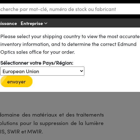
aissance
Entreprise
Please select your shipping country to view the most accurate
ions
Les traitements avancés d'Acktar
inventory information, and to determine the correct Edmund
s d'Acktar
Optics sales office for your order.
Sélectionner votre Pays/Région:
envoyer
domaine des matériaux et des traitements
olutions pour la suppression de la lumière
VIS, SWIR et MWIR.