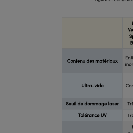
Ve
S
B
Ent
Contenu des matériaux
ino
Ultra-vide
Co
Seuil de dommage laser
Tr
Tolérance UV
Tr