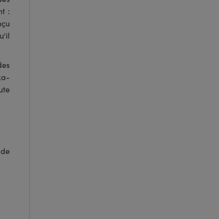
t :
nçu
'il
des
xa-
ute
 de