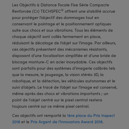
®
s Optiques Lightpath
iques pour Caméras
Les Objectifs à Distance Focale Fixe Série Compacte
®
Renforcée (Cr) TECHSPEC
offrent une stabilité accrue
Rélai ou Coupleurs
ion Labs™
nalogiques
pour protéger l’objectif des dommages tout en
conservant le pointage et le positionnement optiques
es de Poche ou à Mesure Directe
ireWire
suite aux chocs et aux vibrations. Tous les éléments de
chaque objectif sont collés fermement en place,
rs
d'Imagerie
réduisant le décalage de l’objet sur l’image. Par ailleurs,
ces objectifs présentent des mécanismes résistants,
roduits : Microscopie
ics
produits : Caméras
disposant d’une focalisation simplifiée et d’une bride de
blocage monture-C en acier inoxydable. Ces objectifs
sont parfaits pour des systèmes d’imagerie calibrés tels
que la mesure, le jaugeage, la vision stéréo 3D, la
n Gratings™
robotique, et la détection, les véhicules autonomes et le
suivi d’objets. Le tracé de l’objet sur l’image est conservé,
ax
même après des chocs et vibrations importants ; un
point de l'objet centré sur le pixel central restera
s Optiques de SCHOTT
toujours centré sur ce même pixel central.
Ces objectifs ont remporté la
1ère place du Prix Inspect
2018
et le
Prix Argent de l’Innovators Award 2018
.
Innovations