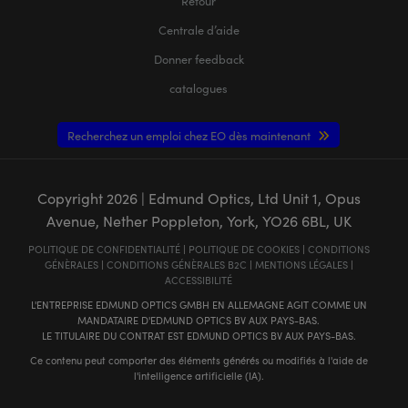
Retour
Centrale d’aide
Donner feedback
catalogues
Recherchez un emploi chez EO dès maintenant
Copyright
2026
| Edmund Optics, Ltd Unit 1, Opus
Avenue, Nether Poppleton, York, YO26 6BL, UK
POLITIQUE DE CONFIDENTIALITÉ
|
POLITIQUE DE COOKIES
|
CONDITIONS
GÉNÈRALES
|
CONDITIONS GÉNÈRALES B2C
|
MENTIONS LÉGALES
|
ACCESSIBILITÉ
L'ENTREPRISE EDMUND OPTICS GMBH EN ALLEMAGNE AGIT COMME UN
MANDATAIRE D'EDMUND OPTICS BV AUX PAYS-BAS.
LE TITULAIRE DU CONTRAT EST EDMUND OPTICS BV AUX PAYS-BAS.
Ce contenu peut comporter des éléments générés ou modifiés à l'aide de
l'intelligence artificielle (IA).