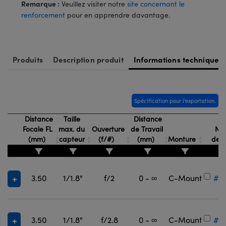
Remarque :
Veuillez visiter notre
site concernant le
renforcement
pour en apprendre davantage.
Produits
Description produit
Informations techniques
Spécification pour l'exportation.
Distance
Taille
Distance
Focale FL
max. du
Ouverture
de Travail
Nu
(mm)
capteur
(f/#)
(mm)
Monture
de 
3.50
1/1.8"
f/2
0 - ∞
C-Mount
#3
3.50
1/1.8"
f/2.8
0 - ∞
C-Mount
#3