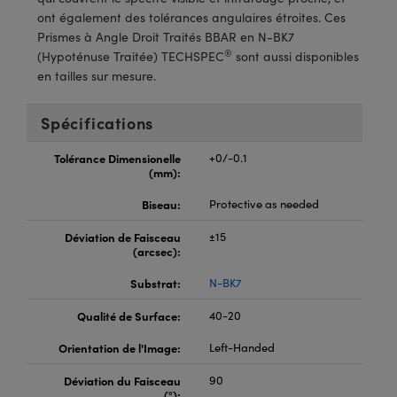
®
s Optiques Lightpath
iques pour Caméras
ont également des tolérances angulaires étroites. Ces
Prismes à Angle Droit Traités BBAR en N-BK7
Rélai ou Coupleurs
ion Labs™
nalogiques
®
(Hypoténuse Traitée) TECHSPEC
sont aussi disponibles
en tailles sur mesure.
es de Poche ou à Mesure Directe
ireWire
Spécifications
rs
d'Imagerie
Tolérance Dimensionelle
+0/-0.1
roduits : Microscopie
ics
produits : Caméras
(mm):
Biseau:
Protective as needed
Déviation de Faisceau
±15
n Gratings™
(arcsec):
ax
Substrat:
N-BK7
Qualité de Surface:
40-20
s Optiques de SCHOTT
Orientation de l'Image:
Left-Handed
Déviation du Faisceau
90
(°):
Innovations