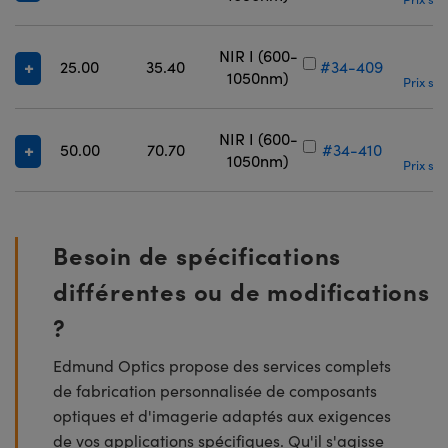
NIR I (600-
25.00
35.40
#34-409
1050nm)
Prix sur
NIR I (600-
50.00
70.70
#34-410
1050nm)
Prix sur
Besoin de spécifications
différentes ou de modifications
?
Edmund Optics propose des services complets
de fabrication personnalisée de composants
optiques et d'imagerie adaptés aux exigences
de vos applications spécifiques. Qu'il s'agisse