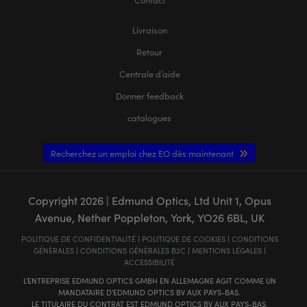
Livraison
Retour
Centrale d’aide
Donner feedback
catalogues
Recherchez un emploi chez EO dès maintenant
Copyright
2026
| Edmund Optics, Ltd Unit 1, Opus
Avenue, Nether Poppleton, York, YO26 6BL, UK
POLITIQUE DE CONFIDENTIALITÉ
|
POLITIQUE DE COOKIES
|
CONDITIONS
GÉNÈRALES
|
CONDITIONS GÉNÈRALES B2C
|
MENTIONS LÉGALES
|
ACCESSIBILITÉ
L'ENTREPRISE EDMUND OPTICS GMBH EN ALLEMAGNE AGIT COMME UN
MANDATAIRE D'EDMUND OPTICS BV AUX PAYS-BAS.
LE TITULAIRE DU CONTRAT EST EDMUND OPTICS BV AUX PAYS-BAS.