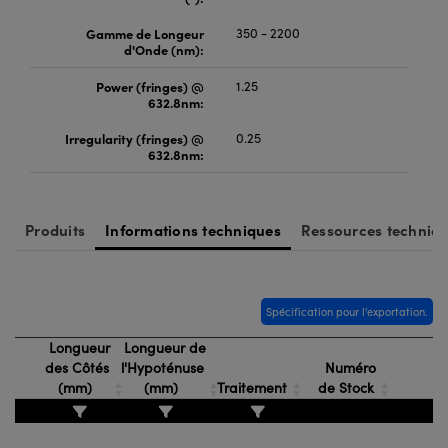
Gamme de Longeur
350 - 2200
d'Onde (nm):
Power (fringes) @
1.25
632.8nm:
Irregularity (fringes) @
0.25
632.8nm:
Produits
Informations techniques
Ressources techniq
Spécification pour l'exportation.
Longueur
Longueur de
des Côtés
l'Hypoténuse
Numéro
(mm)
(mm)
Traitement
de Stock