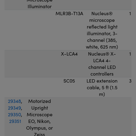
Illuminator
MLR3B-T13A
Nucleus®
1
microscope
reflected light
illuminator, 3-
channel (385,
white, 625 nm)
X-LCA4
Nucleus® X-
1
LCA4 4-
channel LED
controllers
SC05
LED extension
3
cable, 5 ft (1.5
m)
29348
,
Motorized
29349
,
Upright
29350
,
Microscope
29351
EO, Nikon,
Olympus, or
Zeiss