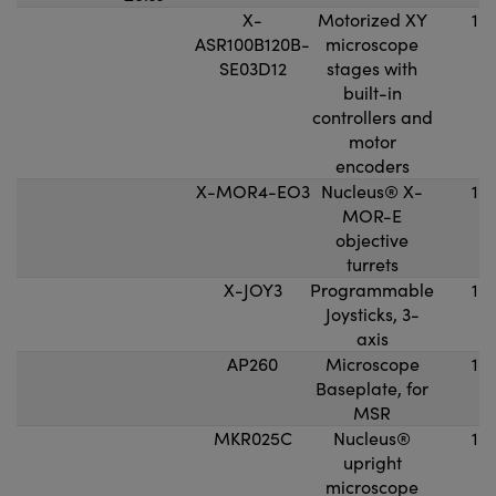
X-
Motorized XY
1
ASR100B120B-
microscope
SE03D12
stages with
built-in
controllers and
motor
encoders
X-MOR4-EO3
Nucleus® X-
1
MOR-E
objective
turrets
X-JOY3
Programmable
1
Joysticks, 3-
axis
AP260
Microscope
1
Baseplate, for
MSR
MKR025C
Nucleus®
1
upright
microscope