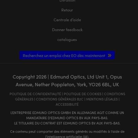
Retour
Centrale d’aide
Donner feedback
catalogues
Recherchez un emploi chez EO dès maintenant
Copyright
2026
| Edmund Optics, Ltd Unit 1, Opus
Avenue, Nether Poppleton, York, YO26 6BL, UK
POLITIQUE DE CONFIDENTIALITÉ
|
POLITIQUE DE COOKIES
|
CONDITIONS
GÉNÈRALES
|
CONDITIONS GÉNÈRALES B2C
|
MENTIONS LÉGALES
|
ACCESSIBILITÉ
L'ENTREPRISE EDMUND OPTICS GMBH EN ALLEMAGNE AGIT COMME UN
MANDATAIRE D'EDMUND OPTICS BV AUX PAYS-BAS.
LE TITULAIRE DU CONTRAT EST EDMUND OPTICS BV AUX PAYS-BAS.
Ce contenu peut comporter des éléments générés ou modifiés à l'aide de
l'intelligence artificielle (IA).