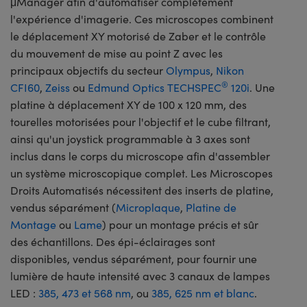
μManager afin d'automatiser complètement
l'expérience d'imagerie. Ces microscopes combinent
le déplacement XY motorisé de Zaber et le contrôle
du mouvement de mise au point Z avec les
principaux objectifs du secteur
Olympus
,
Nikon
®
CFI60
,
Zeiss
ou
Edmund Optics TECHSPEC
120i
. Une
platine à déplacement XY de 100 x 120 mm, des
tourelles motorisées pour l'objectif et le cube filtrant,
ainsi qu'un joystick programmable à 3 axes sont
inclus dans le corps du microscope afin d'assembler
un système microscopique complet. Les Microscopes
Droits Automatisés nécessitent des inserts de platine,
vendus séparément (
Microplaque
,
Platine de
Montage
ou
Lame
) pour un montage précis et sûr
des échantillons. Des épi-éclairages sont
disponibles, vendus séparément, pour fournir une
lumière de haute intensité avec 3 canaux de lampes
LED :
385, 473 et 568 nm
, ou
385, 625 nm et blanc
.