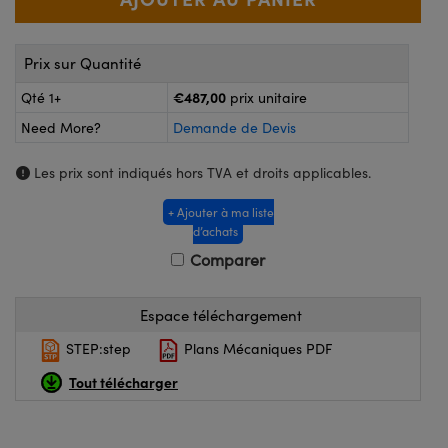
®
s Optiques Lightpath
iques pour Caméras
Rélai ou Coupleurs
ion Labs™
nalogiques
Prix sur Quantité
es de Poche ou à Mesure Directe
€487,00
Qté 1+
prix unitaire
ireWire
Need More?
Demande de Devis
rs
d'Imagerie
Les prix sont indiqués hors TVA et droits applicables.
roduits : Microscopie
ics
produits : Caméras
+ Ajouter à ma liste
d’achats
Comparer
n Gratings™
Espace téléchargement
ax
STEP:step
Plans Mécaniques PDF
s Optiques de SCHOTT
Tout télécharger
Innovations