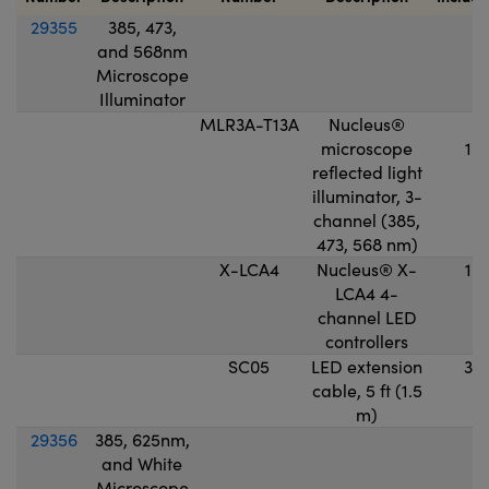
29355
385, 473,
and 568nm
Microscope
Illuminator
MLR3A-T13A
Nucleus®
microscope
1
reflected light
illuminator, 3-
channel (385,
473, 568 nm)
X-LCA4
Nucleus® X-
1
LCA4 4-
channel LED
controllers
SC05
LED extension
3
cable, 5 ft (1.5
m)
29356
385, 625nm,
and White
Microscope