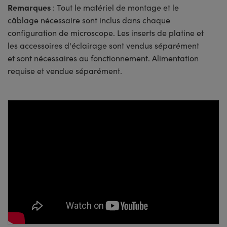
Remarques
: Tout le matériel de montage et le
câblage nécessaire sont inclus dans chaque
configuration de microscope. Les inserts de platine et
les accessoires d'éclairage sont vendus séparément
et sont nécessaires au fonctionnement. Alimentation
requise et vendue séparément.
Please
accept marketing-cookies
to
watch this video.
Please
accept marketing-cookies
to