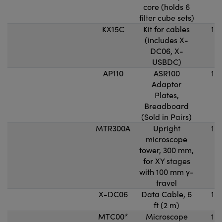
core (holds 6
filter cube sets)
KX15C
Kit for cables
1
(includes X-
DC06, X-
USBDC)
AP110
ASR100
1
Adaptor
Plates,
Breadboard
(Sold in Pairs)
MTR300A
Upright
1
microscope
tower, 300 mm,
for XY stages
with 100 mm y-
travel
X-DC06
Data Cable, 6
1
ft (2 m)
MTC00*
Microscope
1