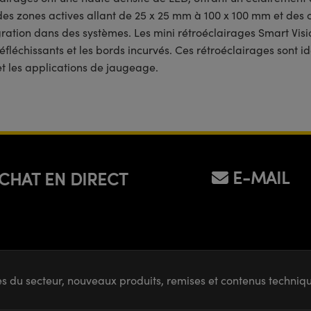
 zones actives allant de 25 x 25 mm à 100 x 100 mm et des cou
égration dans des systèmes. Les mini rétroéclairages Smart Visi
réfléchissants et les bords incurvés. Ces rétroéclairages sont 
 et les applications de jaugeage.
E-MAIL
CHAT EN DIRECT
s du secteur, nouveaux produits, remises et contenus techni