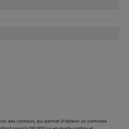
ion des contours, qui permet d'obtenir un contraste
allant jusqu'à 190.000 lux en mode continu et