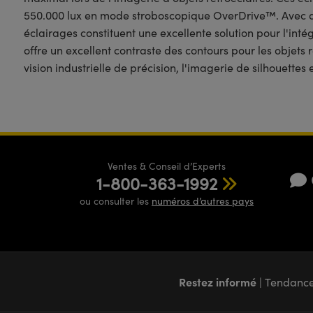
550.000 lux en mode stroboscopique OverDrive™. Avec des
éclairages constituent une excellente solution pour l'int
offre un excellent contraste des contours pour les objets 
vision industrielle de précision, l'imagerie de silhouettes
Ventes & Conseil d’Experts
1-800-363-1992
ou consulter les
numéros d’autres pays
Restez informé
| Tendance