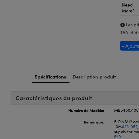
Need
More?
Les pri
TVA et dr
+ Ajout
Spécifications
Description produit
Caractéristiques du produit
Numéro de Modèle:
MBL-100x10
Remarque:
5-Pin M12 cab
10m
#23-952
supply for mo
579