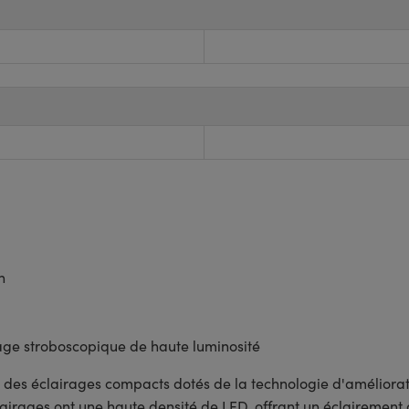
n
age stroboscopique de haute luminosité
 des éclairages compacts dotés de la technologie d'améliorat
lairages ont une haute densité de LED, offrant un éclairement 