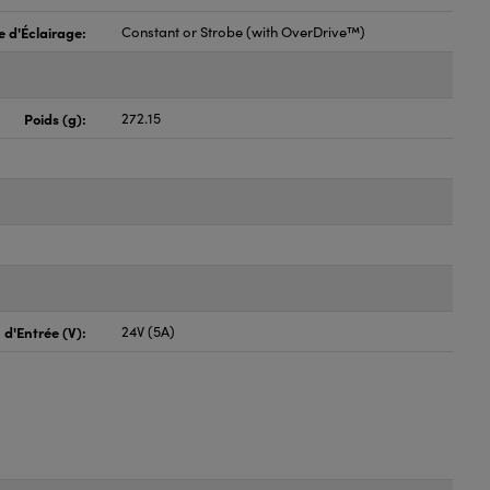
 d'Éclairage:
Constant or Strobe (with OverDrive™)
Poids (g):
272.15
 d'Entrée (V):
24V (5A)