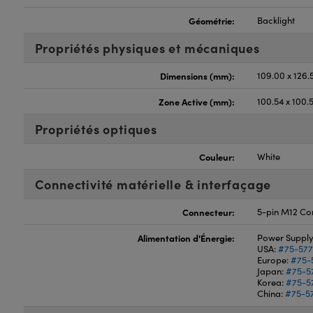
Géométrie:
Backlight
Propriétés physiques et mécaniques
Dimensions (mm):
109.00 x 126.
Zone Active (mm):
100.54 x 100.
Propriétés optiques
Couleur:
White
Connectivité matérielle & interfaçage
Connecteur:
5-pin M12 Co
Alimentation d'Énergie:
Power Supply
USA:
#75-57
Europe:
#75-
Japan:
#75-5
Korea:
#75-5
China:
#75-5