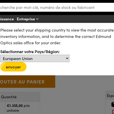
aissance
Entreprise
Af
Please select your shipping country to view the most accurate
airages pour la Vision Industrielle
Rétroéclairages
inventory information, and to determine the correct Edmund
anc, 100 x 100 mm
Optics sales office for your order.
Sélectionner votre Pays/Région:
75-258
CONTACT
€1.335
,00
+
 Selector
Use the plus and minus buttons to adjust the quantity.
envoyer
Esp
r Quantité
€1.335,00
prix
unitaire