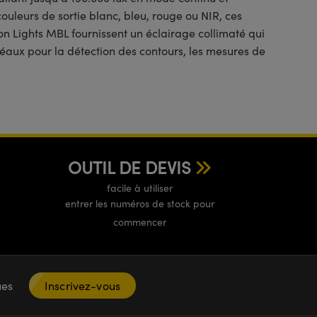
leurs de sortie blanc, bleu, rouge ou NIR, ces
on Lights MBL fournissent un éclairage collimaté qui
idéaux pour la détection des contours, les mesures de
OUTIL DE DEVIS
facile à utiliser
entrer les numéros de stock pour
commencer
ques
Inscrivez-vous