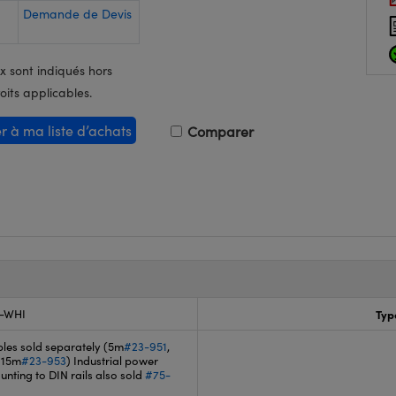
Demande de Devis
x sont indiqués hors
oits applicables.
er à ma liste d’achats
Comparer
0-WHI
Typ
les sold separately (5m
#23-951
,
, 15m
#23-953
) Industrial power
unting to DIN rails also sold
#75-