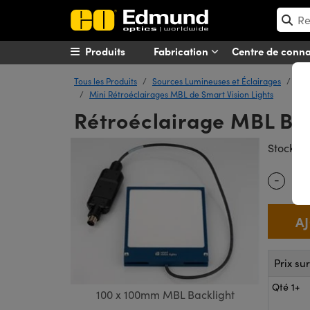
Produits
Fabrication
Centre de conn
Tous les Produits
Sources Lumineuses et Éclairages
Écl
Mini Rétroéclairages MBL de Smart Vision Lights
Rétroéclairage MBL Bl
#
Stock
-
Quantity
Prix su
Qté 1+
100 x 100mm MBL Backlight