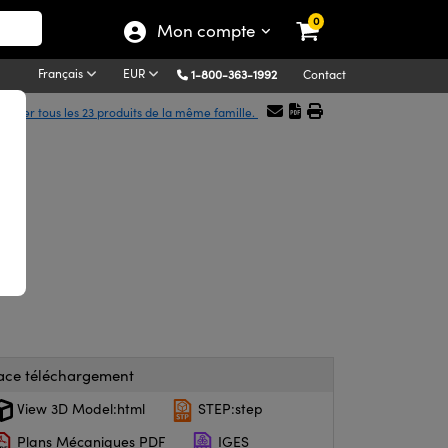
0
Mon compte
Français
EUR
1-800-363-1992
Contact
ficher tous les 23 produits de la même famille.
ace téléchargement
View 3D Model:html
STEP:step
Plans Mécaniques PDF
IGES