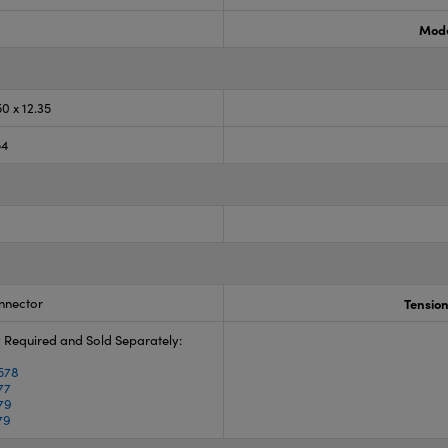
Mode
50 x 12.35
54
nnector
Tension
 Required and Sold Separately:
7
578
77
79
79