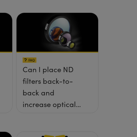
FAQ
Can I place ND
filters back-to-
back and
increase optical
density?