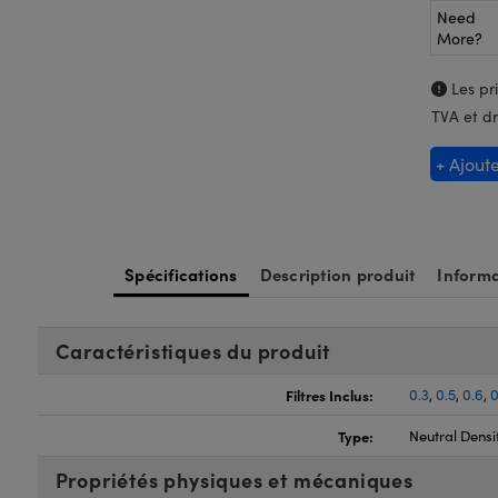
Need
More?
Les pri
TVA et dr
+ Ajout
Spécifications
Description produit
Informa
Caractéristiques du produit
Filtres Inclus:
0.3
,
0.5
,
0.6
,
0
Type:
Neutral Densit
Propriétés physiques et mécaniques