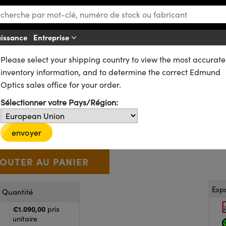
aissance
Entreprise
Af
Please select your shipping country to view the most accurate
s
Filtres à Densité Neutre (ND)
inventory information, and to determine the correct Edmund
Non-Réfléchissant VIS, Diamètr
Optics sales office for your order.
Sélectionner votre Pays/Région:
64-351
CONTACT
€1.090
,00
+
 Selector
Use the plus and minus buttons to adjust the quantity.
envoyer
Esp
r Quantité
€1.090,00
prix
unitaire