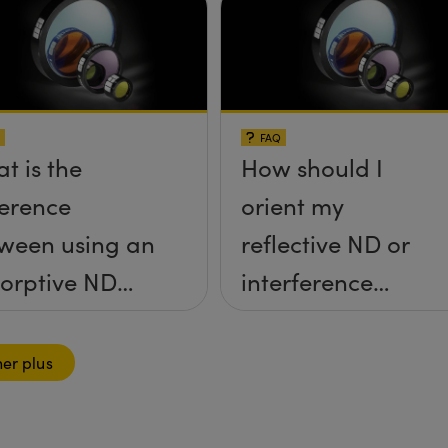
FAQ
t is the
How should I
ference
orient my
ween using an
reflective ND or
orptive ND
interference
ter and a
filter?
lective ND
her plus
er?