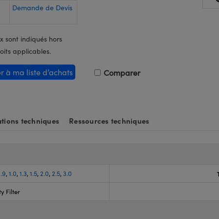
Demande de Devis
x sont indiqués hors
oits applicables.
er à ma liste d’achats
Comparer
tions techniques
Ressources techniques
.9
,
1.0
,
1.3
,
1.5
,
2.0
,
2.5
,
3.0
y Filter