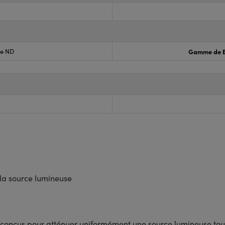
ve ND
Gamme de B
 la source lumineuse
t conçus pour atténuer uniformément une source lumineuse tou