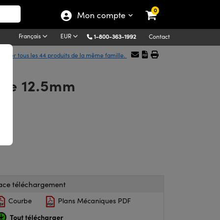
0
Mon compte
Français
EUR
1-800-363-1992
Contact
ficher tous les 44 produits de la même famille.
e de 12.5mm
ace téléchargement
Courbe
Plans Mécaniques PDF
Tout télécharger