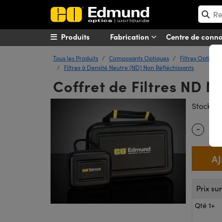
Produits
Fabrication
Centre de conn
Tous les Produits
Composants Optiques
Filtres Optique
Filtres à Densité Neutre (ND) Non Réfléchissants
Coffret de Filtres ND 
#
Stock
-
Quantity
Prix su
Qté 1+