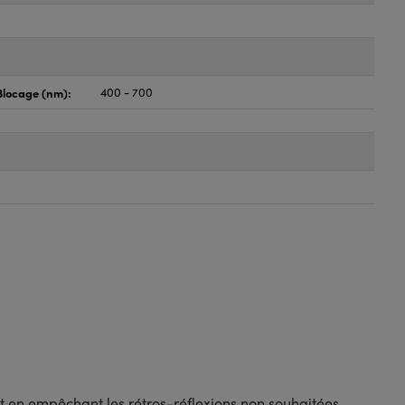
locage (nm):
400 - 700
t en empêchant les rétros-réflexions non souhaitées.