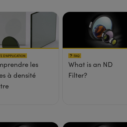
E D’APPLICATION
FAQ
prendre les
What is an ND
res à densité
Filter?
tre