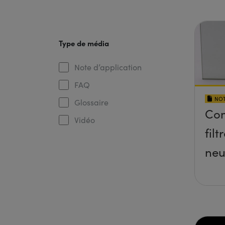
Type de média
Note d’application
FAQ
NOT
Glossaire
Com
Vidéo
filt
neu