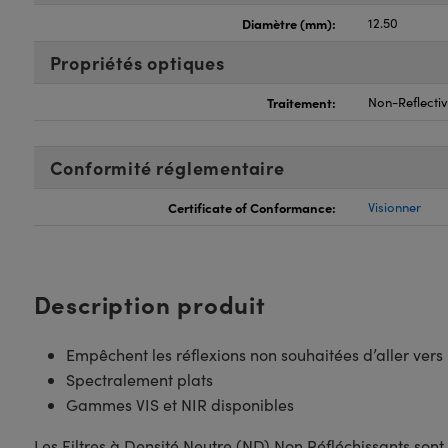
Diamètre (mm):
12.50
Propriétés optiques
Traitement:
Non-Reflecti
Conformité réglementaire
Certificate of Conformance:
Visionner
Description produit
Empêchent les réflexions non souhaitées d’aller vers
Spectralement plats
Gammes VIS et NIR disponibles
Les Filtres à Densité Neutre (ND) Non Réfléchissants son