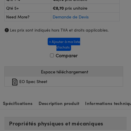
®
s Optiques Lightpath
€8,70
Qté 5+
prix unitaire
nalogiques
Rélai ou Coupleurs
on Labs™
Need More?
Demande de Devis
ireWire
s de Poche ou à Mesure Directe
Les prix sont indiqués hors TVA et droits applicables.
'Imagerie
rs
+ Ajouter à ma liste
d’achats
roduits : Caméras
roduits : Microscopie
ics
Comparer
Espace téléchargement
n Gratings™
EO Spec Sheet
ax
Spécifications
Description produit
Informations techniq
s Optiques de SCHOTT
Propriétés physiques et mécaniques
Innovations