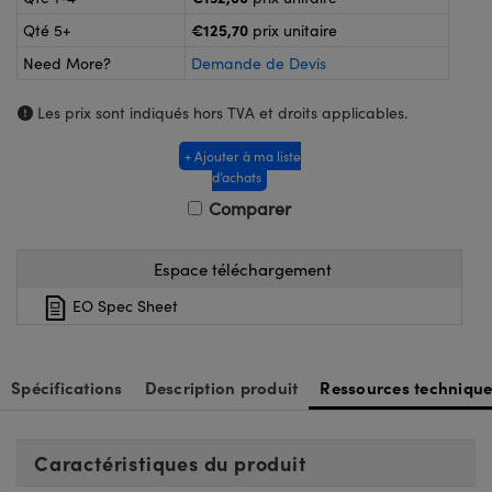
®
s Optiques Lightpath
€125,70
Qté 5+
prix unitaire
nalogiques
Rélai ou Coupleurs
on Labs™
Need More?
Demande de Devis
ireWire
s de Poche ou à Mesure Directe
Les prix sont indiqués hors TVA et droits applicables.
'Imagerie
rs
+ Ajouter à ma liste
d’achats
roduits : Caméras
roduits : Microscopie
ics
Comparer
Espace téléchargement
n Gratings™
EO Spec Sheet
ax
Spécifications
Description produit
Ressources technique
s Optiques de SCHOTT
Caractéristiques du produit
Innovations