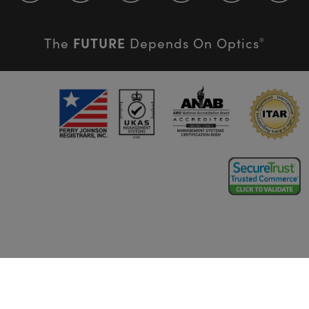
FUTURE
The
Depends On Optics
®