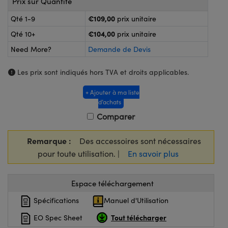
Prix sur Quantité
®
s Optiques Lightpath
iques pour Caméras
€109,00
Qté 1-9
prix unitaire
Rélai ou Coupleurs
ion Labs™
nalogiques
€104,00
Qté 10+
prix unitaire
es de Poche ou à Mesure Directe
Need More?
Demande de Devis
ireWire
rs
Les prix sont indiqués hors TVA et droits applicables.
d'Imagerie
+ Ajouter à ma liste
roduits : Microscopie
ics
produits : Caméras
d’achats
Comparer
n Gratings™
Remarque :
Des accessoires sont nécessaires
pour toute utilisation. |
En savoir plus
ax
s Optiques de SCHOTT
Espace téléchargement
Spécifications
Manuel d'Utilisation
Tout télécharger
EO Spec Sheet
Innovations