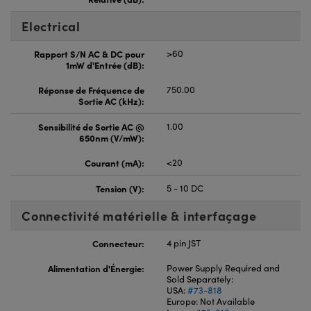
Electrical
Rapport S/N AC & DC pour
>60
1mW d'Entrée (dB):
Réponse de Fréquence de
750.00
Sortie AC (kHz):
Sensibilité de Sortie AC @
1.00
650nm (V/mW):
Courant (mA):
<20
Tension (V):
5 - 10 DC
Connectivité matérielle & interfaçage
Connecteur:
4 pin JST
Alimentation d'Énergie:
Power Supply Required and
Sold Separately:
USA:
#73-818
Europe: Not Available