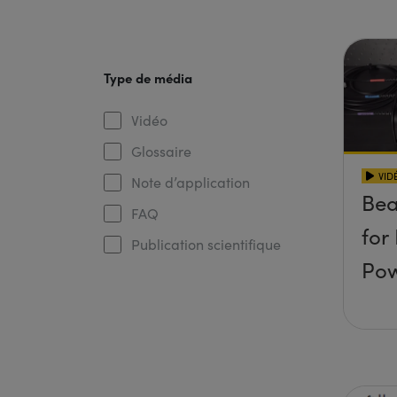
Type de média
Vidéo
Glossaire
VID
Note d’application
Be
FAQ
for
Publication scientifique
Po