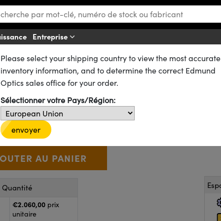
aissance
Entreprise
A
Please select your shipping country to view the most accurate
issance Laser
Puissance-Mètres Laser
inventory information, and to determine the correct Edmund
ser Portable à Écran Tactile à
Optics sales office for your order.
Sélectionner votre Pays/Région:
34-514
1 In Stock
€2.060
,00
+
 Selector
Use the plus and minus buttons to adjust the quantity.
envoyer
Esp
r Quantité
€2.060,00
prix
unitaire