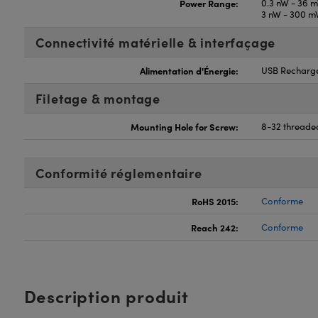
Power Range:
0.3 nW - 36 
3 nW - 300 m
Connectivité matérielle & interfaçage
Alimentation d'Énergie:
USB Recharge
Filetage & montage
Mounting Hole for Screw:
8-32 threaded
Conformité réglementaire
RoHS 2015:
Conforme
Reach 242:
Conforme
Description produit