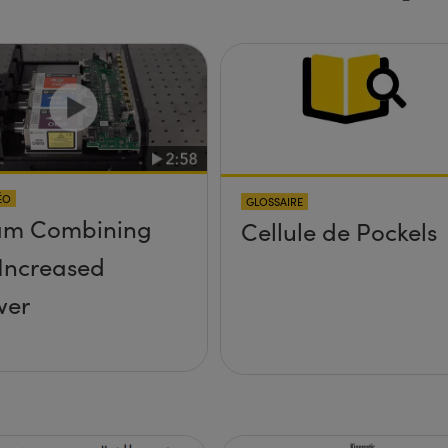
ÉO
GLOSSAIRE
am Combining
Cellule de Pockels
 Increased
wer