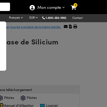
0
Mon compte
Français
EUR
1-800-363-1992
Contact
fficher tous les 4 produits de la même famille.
 Base de Silicium
ace téléchargement
Pilotes
Pilotes
Manuel d'Utilisation
Logiciel