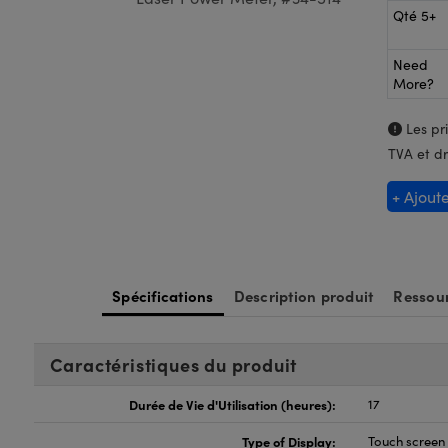
Qté 5+
Need
More?
Les pri
TVA et dr
+ Ajout
Spécifications
Description produit
Ressour
Caractéristiques du produit
Durée de Vie d'Utilisation (heures):
17
Type of Display:
Touch screen