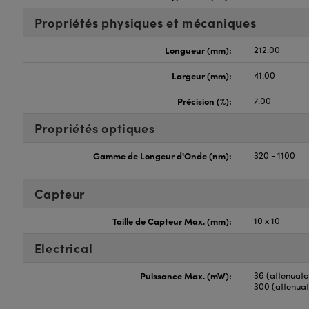
Propriétés physiques et mécaniques
Longueur (mm):
212.00
Largeur (mm):
41.00
Précision (%):
7.00
Propriétés optiques
Gamme de Longeur d'Onde (nm):
320 - 1100
Capteur
Taille de Capteur Max. (mm):
10 x 10
Electrical
Puissance Max. (mW):
36 (attenuato
300 (attenua