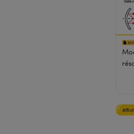
NOT
Mo
rés
Affic