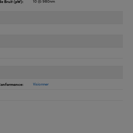
e Bruit (pW):
10 @ 980nm
 Conformance:
Visionner