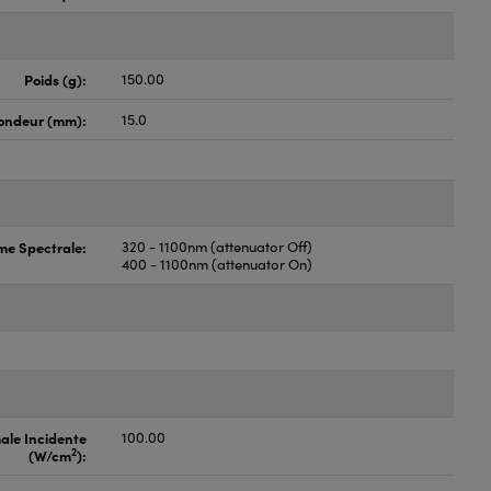
Poids (g):
150.00
ondeur (mm):
15.0
e Spectrale:
320 - 1100nm (attenuator Off)
400 - 1100nm (attenuator On)
ale Incidente
100.00
2
(W/cm
):