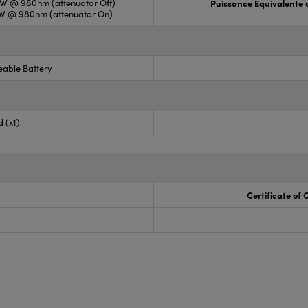
mW @ 980nm (attenuator Off)
Puissance Équivalente d
W @ 980nm (attenuator On)
able Battery
 (x1)
Certificate of