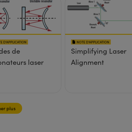
E D’APPLICATION
NOTE D’APPLICATION
des de
Simplifying Laser
onateurs laser
Alignment
her plus