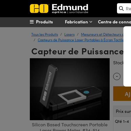
Produits
Fabrication
Centre de conn
Tous les Produits
Lasers
Mesureurs et Détecteurs de Pu
Capteurs de Puissance Laser Portables à Écran Tactile
Capteur de Puissance La
#
Stock
-
Quantity
Prix su
Qté 1-4
Silicon Based Touchscreen Portable
Laser Power Meter, #34-514