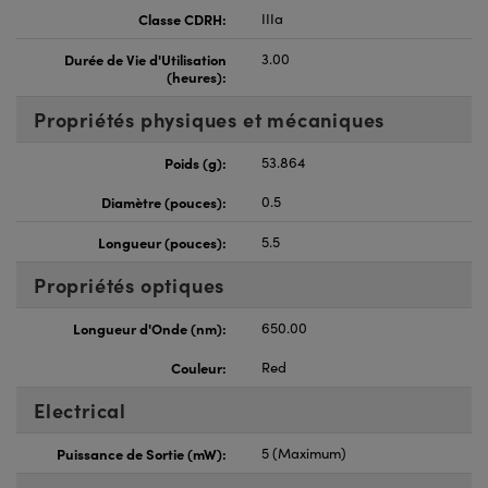
Classe CDRH:
IIIa
Durée de Vie d'Utilisation
3.00
(heures):
Propriétés physiques et mécaniques
Poids (g):
53.864
Diamètre (pouces):
0.5
Longueur (pouces):
5.5
Propriétés optiques
Longueur d'Onde (nm):
650.00
Couleur:
Red
Electrical
Puissance de Sortie (mW):
5 (Maximum)