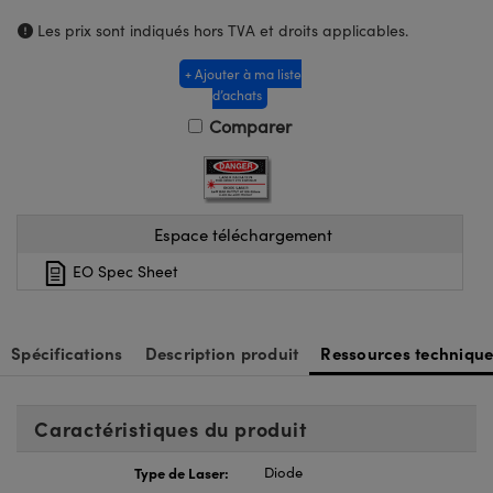
®
s Optiques Lightpath
iques pour Caméras
Les prix sont indiqués hors TVA et droits applicables.
Rélai ou Coupleurs
ion Labs™
nalogiques
+ Ajouter à ma liste
d’achats
es de Poche ou à Mesure Directe
ireWire
Comparer
rs
d'Imagerie
roduits : Microscopie
ics
produits : Caméras
Espace téléchargement
EO Spec Sheet
n Gratings™
ax
Spécifications
Description produit
Ressources technique
s Optiques de SCHOTT
Caractéristiques du produit
Type de Laser:
Diode
Innovations