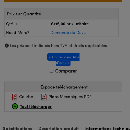
®
s Optiques Lightpath
nalogiques
Prix sur Quantité
Rélai ou Coupleurs
on Labs™
ireWire
€115,00
Qté 1+
prix unitaire
s de Poche ou à Mesure Directe
Need More?
Demande de Devis
'Imagerie
rs
Les prix sont indiqués hors TVA et droits applicables.
roduits : Caméras
roduits : Microscopie
ics
+ Ajouter à ma liste
d’achats
Comparer
n Gratings™
Espace téléchargement
ax
Courbe
Plans Mécaniques PDF
s Optiques de SCHOTT
Tout télécharger
Spécifications
Description produit
Informations techniq
Innovations