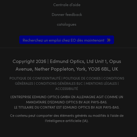
Centrale d’aide
Donner feedback
catalogues
Recherchez un emploi chez EO dès maintenant
Copyright
2026
| Edmund Optics, Ltd Unit 1, Opus
Avenue, Nether Poppleton, York, YO26 6BL, UK
POLITIQUE DE CONFIDENTIALITÉ
|
POLITIQUE DE COOKIES
|
CONDITIONS
GÉNÈRALES
|
CONDITIONS GÉNÈRALES B2C
|
MENTIONS LÉGALES
|
ACCESSIBILITÉ
L'ENTREPRISE EDMUND OPTICS GMBH EN ALLEMAGNE AGIT COMME UN
MANDATAIRE D'EDMUND OPTICS BV AUX PAYS-BAS.
LE TITULAIRE DU CONTRAT EST EDMUND OPTICS BV AUX PAYS-BAS.
Ce contenu peut comporter des éléments générés ou modifiés à l'aide de
l'intelligence artificielle (IA).