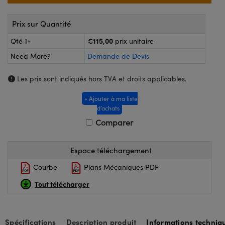
®
s Optiques Lightpath
nalogiques
Prix sur Quantité
Rélai ou Coupleurs
on Labs™
ireWire
€115,00
Qté 1+
prix unitaire
s de Poche ou à Mesure Directe
Need More?
Demande de Devis
'Imagerie
rs
Les prix sont indiqués hors TVA et droits applicables.
roduits : Caméras
roduits : Microscopie
ics
+ Ajouter à ma liste
d’achats
Comparer
n Gratings™
Espace téléchargement
ax
Courbe
Plans Mécaniques PDF
s Optiques de SCHOTT
Tout télécharger
Spécifications
Description produit
Informations techniq
Innovations